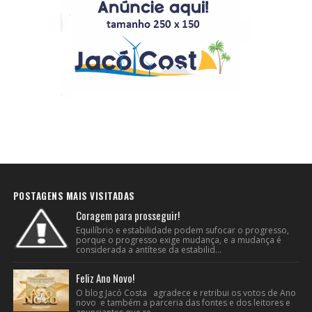
POSTAGENS MAIS VISITADAS
Coragem para prosseguir!
Equilíbrio e estabilidade podem sufocar o progresso,
porque o progresso exige mudança, e a mudança é
considerada a antítese da estabilid...
Feliz Ano Novo!
O blog Jacó Costa agradece e retribui os votos de Ano
novo e também a parceria das fontes e dos leitores e