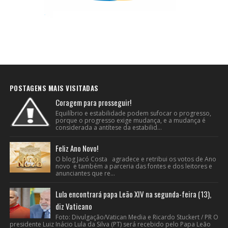
POSTAGENS MAIS VISITADAS
Coragem para prosseguir!
Equilíbrio e estabilidade podem sufocar o progresso,
porque o progresso exige mudança, e a mudança é
considerada a antítese da estabilid...
Feliz Ano Novo!
O blog Jacó Costa agradece e retribui os votos de Ano
novo e também a parceria das fontes e dos leitores e
anunciantes que re...
Lula encontrará papa Leão XIV na segunda-feira (13),
diz Vaticano
Foto: Divulgação/Vatican Media e Ricardo Stuckert / PR O
presidente Luiz Inácio Lula da Silva (PT) será recebido pelo Papa Leão