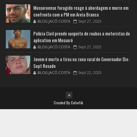
Mossoroense foragido reage à abordagem e morre em
confronto com a PM em Areia Branca
BLOG JACÓ COSTA
Sept 27, 2025
Polícia Civil prende suspeito de roubos a motoristas de
aplicativo em Mossoró
BLOG JACÓ COSTA
Sept 27, 2025
Jovem é morto a tiros na zona rural de Governador Dix-
Sept Rosado
BLOG JACÓ COSTA
Sept 22, 2025
Created By
Colorlib