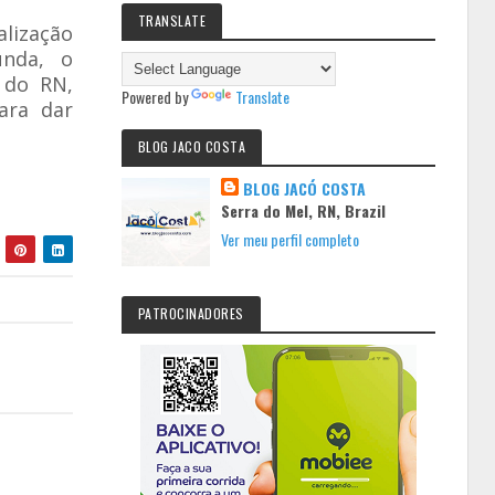
TRANSLATE
alização
unda, o
 do RN,
Powered by
Translate
ara dar
BLOG JACO COSTA
BLOG JACÓ COSTA
Serra do Mel, RN, Brazil
Ver meu perfil completo
PATROCINADORES