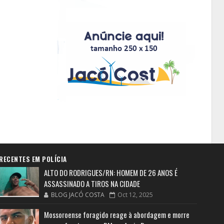
RECENTES EM POLÍCIA
ALTO DO RODRIGUES/RN: HOMEM DE 26 ANOS É
ASSASSINADO A TIROS NA CIDADE
BLOG JACÓ COSTA
Oct 12, 2025
Mossoroense foragido reage à abordagem e morre