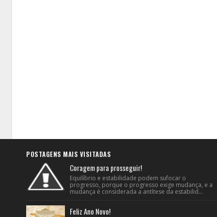
POSTAGENS MAIS VISITADAS
Coragem para prosseguir!
Equilíbrio e estabilidade podem sufocar o
progresso, porque o progresso exige mudança, e a
mudança é considerada a antítese da estabilid...
Feliz Ano Novo!