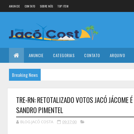
ANUNCIE
CONTATO
SOBRE NÓS
TOP ITEM
ANUNCIE
CATEGORIAS
CONTATO
ARQUIVO
Breaking News
TRE-RN: RETOTALIZADO VOTOS JACÓ JÁCOME 
SANDRO PIMENTEL
BLOG JACÓ COSTA
09:37:00