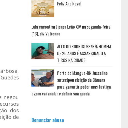
Feliz Ano Novo!
Lula encontrará papa Leão XIV na segunda-feira
(13), diz Vaticano
ALTO DO RODRIGUES/RN: HOMEM
DE 26 ANOS É ASSASSINADO A
TIROS NA CIDADE
Barbosa,
Porto do Mangue-RN Juscelino
r Guedes
antecipou eleição da Câmara
para garantir poder, mas Justiça
agora vai anular e definir sua queda
ue negou
ecursos
ção dos
eição de
Denunciar abuso