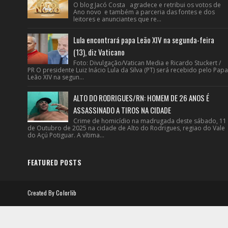
O blog Jacó Costa agradece e retribui os votos de
Ano novo e também a parceria das fontes e dos
leitores e anunciantes que re...
Lula encontrará papa Leão XIV na segunda-feira
(13), diz Vaticano
Foto: Divulgação/Vatican Media e Ricardo Stuckert /
PR O presidente Luiz Inácio Lula da Silva (PT) será recebido pelo Papa
Leão XIV na segun...
ALTO DO RODRIGUES/RN: HOMEM DE 26 ANOS É
ASSASSINADO A TIROS NA CIDADE
Crime de homicídio na madrugada deste sábado, 11
de Outubro de 2025 na cidade de Alto do Rodrigues, regiao do Vale
do Açú Potiguar. A vítima...
FEATURED POSTS
Created By
Colorlib