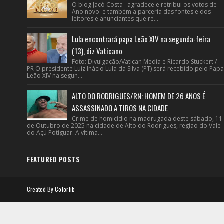
O blog Jacó Costa agradece e retribui os votos de
Ano novo e também a parceria das fontes e dos
leitores e anunciantes que re...
Lula encontrará papa Leão XIV na segunda-feira
(13), diz Vaticano
Foto: Divulgação/Vatican Media e Ricardo Stuckert /
PR O presidente Luiz Inácio Lula da Silva (PT) será recebido pelo Papa
Leão XIV na segun...
ALTO DO RODRIGUES/RN: HOMEM DE 26 ANOS É
ASSASSINADO A TIROS NA CIDADE
Crime de homicídio na madrugada deste sábado, 11
de Outubro de 2025 na cidade de Alto do Rodrigues, regiao do Vale
do Açú Potiguar. A vítima...
FEATURED POSTS
Created By
Colorlib