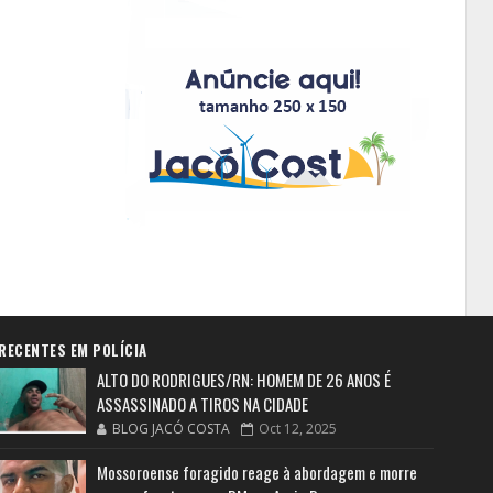
RECENTES EM POLÍCIA
ALTO DO RODRIGUES/RN: HOMEM DE 26 ANOS É
ASSASSINADO A TIROS NA CIDADE
BLOG JACÓ COSTA
Oct 12, 2025
Mossoroense foragido reage à abordagem e morre