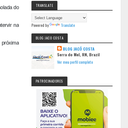
TRANSLATE
solada do
Powered by
Translate
tervir na
BLOG JACO COSTA
a próxima
BLOG JACÓ COSTA
Serra do Mel, RN, Brazil
Ver meu perfil completo
PATROCINADORES