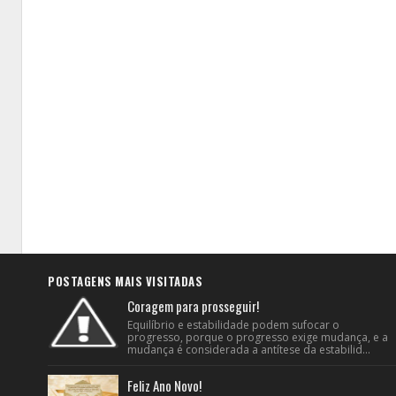
POSTAGENS MAIS VISITADAS
Coragem para prosseguir!
Equilíbrio e estabilidade podem sufocar o
progresso, porque o progresso exige mudança, e a
mudança é considerada a antítese da estabilid...
Feliz Ano Novo!