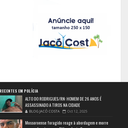
RECENTES EM POLÍCIA
ALTO DO RODRIGUES/RN: HOMEM DE 26 ANOS É
ASSASSINADO A TIROS NA CIDADE
BLOG JACÓ COSTA
Oct 12, 2025
Mossoroense foragido reage à abordagem e morre