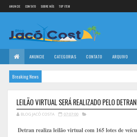
ANUNCIE
CONTATO
SOBRE NÓS
TOP ITEM
ANUNCIE
CATEGORIAS
CONTATO
ARQUIVO
Breaking News
LEILÃO VIRTUAL SERÁ REALIZADO PELO DETRA
BLOG JACÓ COSTA
07:07:00
Detran realiza leilão virtual com 165 lotes de veí