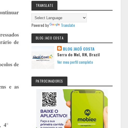
TRANSLATE
continuar
Powered by
Translate
eressados
BLOG JACO COSTA
orário de
BLOG JACÓ COSTA
Serra do Mel, RN, Brazil
Ver meu perfil completo
ocolos de
PATROCINADORES
ens e as
, 4°