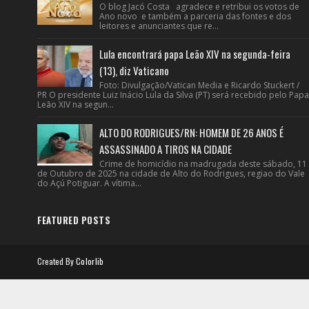
O blog Jacó Costa agradece e retribui os votos de
Ano novo e também a parceria das fontes e dos
leitores e anunciantes que re...
Lula encontrará papa Leão XIV na segunda-feira
(13), diz Vaticano
Foto: Divulgação/Vatican Media e Ricardo Stuckert /
PR O presidente Luiz Inácio Lula da Silva (PT) será recebido pelo Papa
Leão XIV na segun...
ALTO DO RODRIGUES/RN: HOMEM DE 26 ANOS É
ASSASSINADO A TIROS NA CIDADE
Crime de homicídio na madrugada deste sábado, 11
de Outubro de 2025 na cidade de Alto do Rodrigues, regiao do Vale
do Açú Potiguar. A vítima...
FEATURED POSTS
Created By
Colorlib