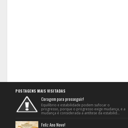
POSTAGENS MAIS VISITADAS
Coragem para prosseguir!
Equilíbrio e estabilidade podem sufocar o
progresso, porque o progresso exige mudança, e a
mudança é considerada a antítese da estabilid...
Feliz Ano Novo!