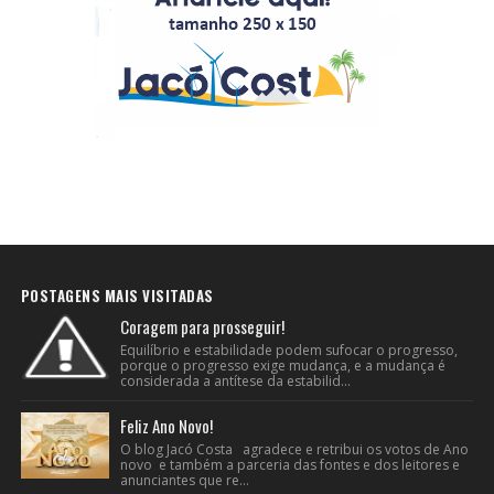
POSTAGENS MAIS VISITADAS
Coragem para prosseguir!
Equilíbrio e estabilidade podem sufocar o progresso,
porque o progresso exige mudança, e a mudança é
considerada a antítese da estabilid...
Feliz Ano Novo!
O blog Jacó Costa agradece e retribui os votos de Ano
novo e também a parceria das fontes e dos leitores e
anunciantes que re...