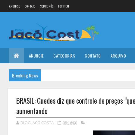
ANUNCIE
CONTATO
SOBRE NÓS
TOP ITEM
ANUNCIE
CATEGORIAS
CONTATO
ARQUIVO
Breaking News
BRASIL: Guedes diz que controle de preços “que
aumentando
BLOG JACÓ COSTA
08:16:00