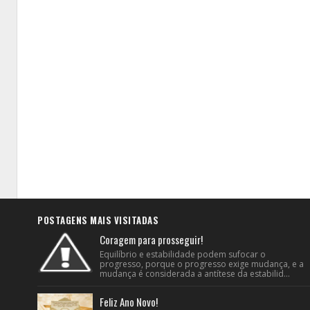
POSTAGENS MAIS VISITADAS
Coragem para prosseguir!
Equilíbrio e estabilidade podem sufocar o
progresso, porque o progresso exige mudança, e a
mudança é considerada a antítese da estabilid...
Feliz Ano Novo!