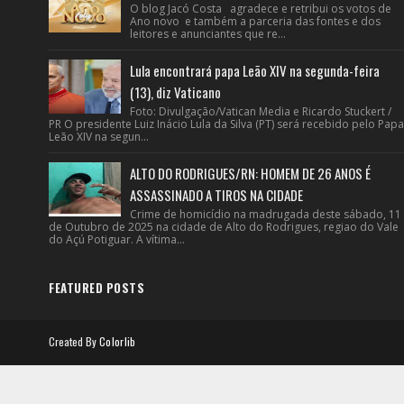
O blog Jacó Costa agradece e retribui os votos de
Ano novo e também a parceria das fontes e dos
leitores e anunciantes que re...
Lula encontrará papa Leão XIV na segunda-feira
(13), diz Vaticano
Foto: Divulgação/Vatican Media e Ricardo Stuckert /
PR O presidente Luiz Inácio Lula da Silva (PT) será recebido pelo Papa
Leão XIV na segun...
ALTO DO RODRIGUES/RN: HOMEM DE 26 ANOS É
ASSASSINADO A TIROS NA CIDADE
Crime de homicídio na madrugada deste sábado, 11
de Outubro de 2025 na cidade de Alto do Rodrigues, regiao do Vale
do Açú Potiguar. A vítima...
FEATURED POSTS
Created By
Colorlib