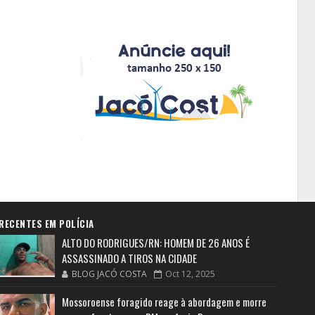
RECENTES EM POLÍCIA
ALTO DO RODRIGUES/RN: HOMEM DE 26 ANOS É
ASSASSINADO A TIROS NA CIDADE
BLOG JACÓ COSTA
Oct 12, 2025
Mossoroense foragido reage à abordagem e morre