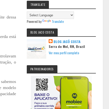
TRANSLATE
ite dessa
Powered by
Translate
BLOG JACO COSTA
erda está
BLOG JACÓ COSTA
Serra do Mel, RN, Brazil
Ver meu perfil completo
ntrolavam
tração, o
PATROCINADORES
á sabemos
se modelo
apacidade