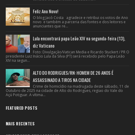
Feliz Ano Novo!
O blog Jacó Costa agradece e retribui os votos de Ano
novo e também a parceria das fontes e dos leitores e
anunciantes que re...
Lula encontrará papa Leão XIV na segunda-feira (13),
diz Vaticano
Foto: Divulgação/Vatican Media e Ricardo Stuckert / PR O
presidente Luiz Inácio Lula da Silva (PT) será recebido pelo Papa Leão
XIV na segun...
ALTO DO RODRIGUES/RN: HOMEM DE 26 ANOS É
ASSASSINADO A TIROS NA CIDADE
Crime de homicídio na madrugada deste sábado, 11 de
Outubro de 2025 na cidade de Alto do Rodrigues, regiao do Vale do
Açú Potiguar. A vítima...
FEATURED POSTS
MAIS RECENTES