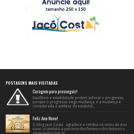
POSTAGENS MAIS VISITADAS
Coragem para prosseguir!
Equilíbrio e estabilidade podem sufocar o progresso,
porque o progresso exige mudança, e a mudança é
considerada a antítese da estabilid...
Feliz Ano Novo!
O blog Jacó Costa agradece e retribui os votos de Ano
novo e também a parceria das fontes e dos leitores e
anunciantes que re...