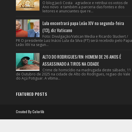
O blog Jacó Costa agradece e retribui os votos de
Ano novo e também a parceria das fontes e dos
leitores e anunciantes que re...
Lula encontrará papa Leão XIV na segunda-feira
(13), diz Vaticano
Foto: Divulgação/Vatican Media e Ricardo Stuckert /
PR O presidente Luiz Inácio Lula da Silva (PT) será recebido pelo Papa
Leão XIV na segun...
ALTO DO RODRIGUES/RN: HOMEM DE 26 ANOS É
ASSASSINADO A TIROS NA CIDADE
Crime de homicídio na madrugada deste sábado, 11
de Outubro de 2025 na cidade de Alto do Rodrigues, regiao do Vale
do Açú Potiguar. A vítima...
FEATURED POSTS
Created By
Colorlib