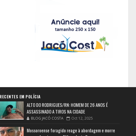
RECENTES EM POLÍCIA
ALTO DO RODRIGUES/RN: HOMEM DE 26 ANOS É
ASSASSINADO A TIROS NA CIDADE
BLOG JACÓ COSTA
Oct 12, 2025
Mossoroense foragido reage à abordagem e morre