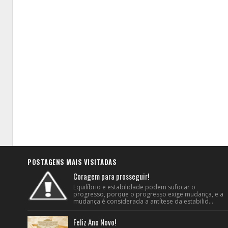
POSTAGENS MAIS VISITADAS
Coragem para prosseguir!
Equilíbrio e estabilidade podem sufocar o
progresso, porque o progresso exige mudança, e a
mudança é considerada a antítese da estabilid...
Feliz Ano Novo!