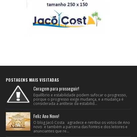
POSTAGENS MAIS VISITADAS
Coragem para prosseguir!
Equilíbrio e estabilidade podem sufocar o progresso,
porque o progresso exige mudança, e a mudança é
considerada a antítese da estabilid...
Feliz Ano Novo!
O blog Jacó Costa agradece e retribui os votos de Ano
novo e também a parceria das fontes e dos leitores e
anunciantes que re...