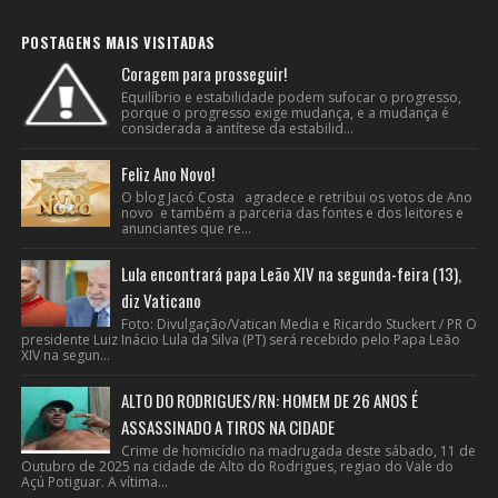
POSTAGENS MAIS VISITADAS
Coragem para prosseguir!
Equilíbrio e estabilidade podem sufocar o progresso,
porque o progresso exige mudança, e a mudança é
considerada a antítese da estabilid...
Feliz Ano Novo!
O blog Jacó Costa agradece e retribui os votos de Ano
novo e também a parceria das fontes e dos leitores e
anunciantes que re...
Lula encontrará papa Leão XIV na segunda-feira (13),
diz Vaticano
Foto: Divulgação/Vatican Media e Ricardo Stuckert / PR O
presidente Luiz Inácio Lula da Silva (PT) será recebido pelo Papa Leão
XIV na segun...
ALTO DO RODRIGUES/RN: HOMEM DE 26 ANOS É
ASSASSINADO A TIROS NA CIDADE
Crime de homicídio na madrugada deste sábado, 11 de
Outubro de 2025 na cidade de Alto do Rodrigues, regiao do Vale do
Açú Potiguar. A vítima...