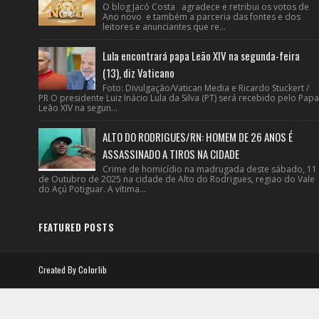
O blog Jacó Costa agradece e retribui os votos de
Ano novo e também a parceria das fontes e dos
leitores e anunciantes que re...
Lula encontrará papa Leão XIV na segunda-feira
(13), diz Vaticano
Foto: Divulgação/Vatican Media e Ricardo Stuckert /
PR O presidente Luiz Inácio Lula da Silva (PT) será recebido pelo Papa
Leão XIV na segun...
ALTO DO RODRIGUES/RN: HOMEM DE 26 ANOS É
ASSASSINADO A TIROS NA CIDADE
Crime de homicídio na madrugada deste sábado, 11
de Outubro de 2025 na cidade de Alto do Rodrigues, regiao do Vale
do Açú Potiguar. A vítima...
FEATURED POSTS
Created By
Colorlib