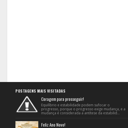
POSTAGENS MAIS VISITADAS
Coragem para prosseguir!
Equilíbrio e estabilidade podem sufocar o
progresso, porque o progresso exige mudança, e a
mudança é considerada a antítese da estabilid...
Feliz Ano Novo!