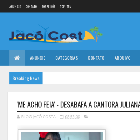
ANUNCIE
CONTATO
SOBRE NÓS
TOP ITEM
ANUNCIE
CATEGORIAS
CONTATO
ARQUIVO
Breaking News
'ME ACHO FEIA' - DESABAFA A CANTORA JULIA
BLOG JACÓ COSTA
08:53:00