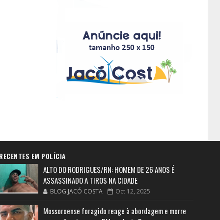
RECENTES EM POLÍCIA
ALTO DO RODRIGUES/RN: HOMEM DE 26 ANOS É
ASSASSINADO A TIROS NA CIDADE
BLOG JACÓ COSTA
Oct 12, 2025
Mossoroense foragido reage à abordagem e morre