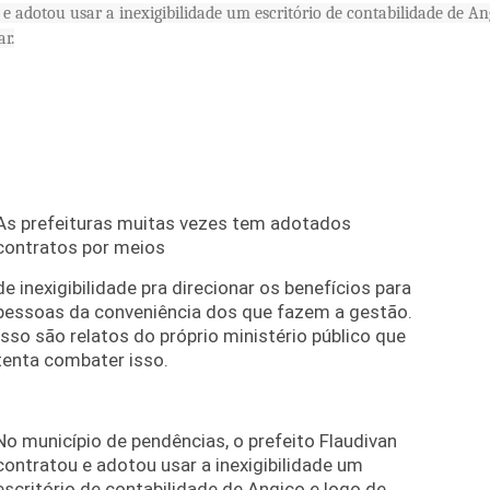
e adotou usar a inexigibilidade um escritório de contabilidade de An
ar.
As prefeituras muitas vezes tem adotados
contratos por meios
de inexigibilidade pra direcionar os benefícios para
pessoas da conveniência dos que fazem a gestão.
Isso são relatos do próprio ministério público que
tenta combater isso.
No município de pendências, o prefeito Flaudivan
contratou e adotou usar a inexigibilidade um
escritório de contabilidade de Angico e logo de