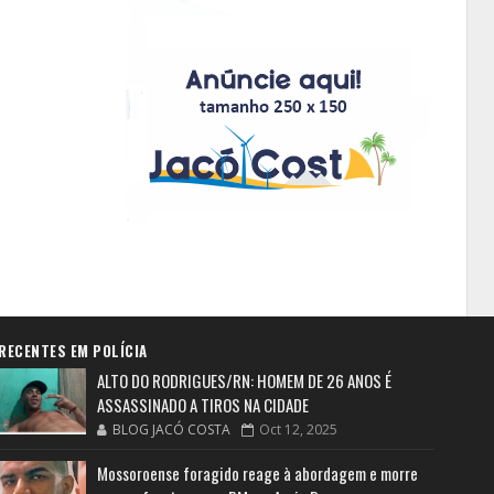
RECENTES EM POLÍCIA
ALTO DO RODRIGUES/RN: HOMEM DE 26 ANOS É
ASSASSINADO A TIROS NA CIDADE
BLOG JACÓ COSTA
Oct 12, 2025
Mossoroense foragido reage à abordagem e morre