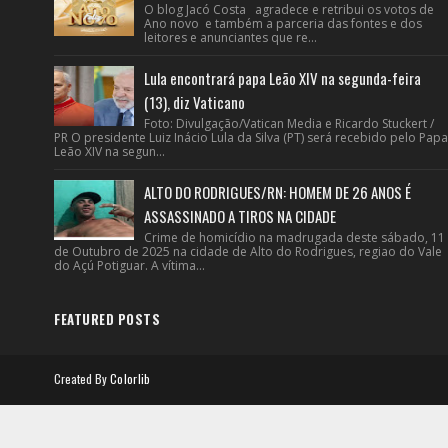
O blog Jacó Costa agradece e retribui os votos de
Ano novo e também a parceria das fontes e dos
leitores e anunciantes que re...
Lula encontrará papa Leão XIV na segunda-feira
(13), diz Vaticano
Foto: Divulgação/Vatican Media e Ricardo Stuckert /
PR O presidente Luiz Inácio Lula da Silva (PT) será recebido pelo Papa
Leão XIV na segun...
ALTO DO RODRIGUES/RN: HOMEM DE 26 ANOS É
ASSASSINADO A TIROS NA CIDADE
Crime de homicídio na madrugada deste sábado, 11
de Outubro de 2025 na cidade de Alto do Rodrigues, regiao do Vale
do Açú Potiguar. A vítima...
FEATURED POSTS
Created By
Colorlib