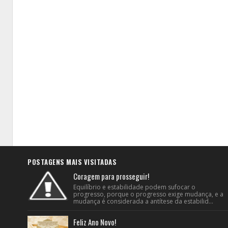
POSTAGENS MAIS VISITADAS
Coragem para prosseguir!
Equilíbrio e estabilidade podem sufocar o
progresso, porque o progresso exige mudança, e a
mudança é considerada a antítese da estabilid...
Feliz Ano Novo!