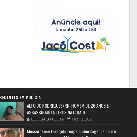
RECENTES EM POLÍCIA
ALTO DO RODRIGUES/RN: HOMEM DE 26 ANOS É
ASSASSINADO A TIROS NA CIDADE
BLOG JACÓ COSTA
Oct 12, 2025
Mossoroense foragido reage à abordagem e morre