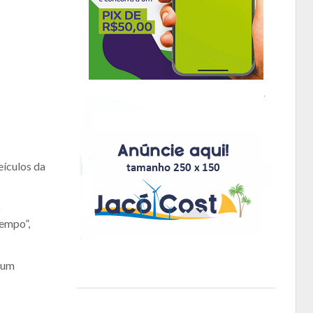
eículos da
o
empo”,
hum