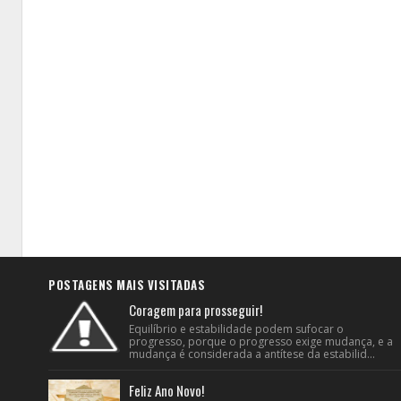
POSTAGENS MAIS VISITADAS
Coragem para prosseguir!
Equilíbrio e estabilidade podem sufocar o
progresso, porque o progresso exige mudança, e a
mudança é considerada a antítese da estabilid...
Feliz Ano Novo!