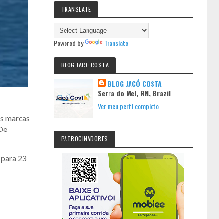
TRANSLATE
Powered by
Translate
BLOG JACO COSTA
BLOG JACÓ COSTA
Serra do Mel, RN, Brazil
Ver meu perfil completo
as marcas
 De
PATROCINADORES
 para 23