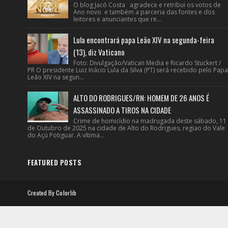
O blog Jacó Costa agradece e retribui os votos de
Ano novo e também a parceria das fontes e dos
leitores e anunciantes que re...
Lula encontrará papa Leão XIV na segunda-feira
(13), diz Vaticano
Foto: Divulgação/Vatican Media e Ricardo Stuckert /
PR O presidente Luiz Inácio Lula da Silva (PT) será recebido pelo Papa
Leão XIV na segun...
ALTO DO RODRIGUES/RN: HOMEM DE 26 ANOS É
ASSASSINADO A TIROS NA CIDADE
Crime de homicídio na madrugada deste sábado, 11
de Outubro de 2025 na cidade de Alto do Rodrigues, regiao do Vale
do Açú Potiguar. A vítima...
FEATURED POSTS
Created By
Colorlib