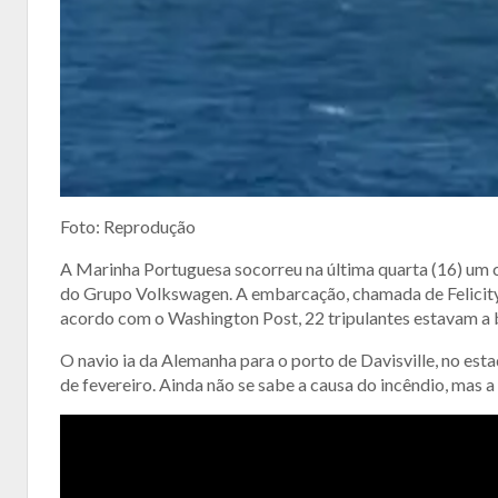
Foto: Reprodução
A Marinha Portuguesa socorreu na última quarta (16) um c
do Grupo Volkswagen. A embarcação, chamada de Felicity 
acordo com o Washington Post, 22 tripulantes estavam a
O navio ia da Alemanha para o porto de Davisville, no es
de fevereiro. Ainda não se sabe a causa do incêndio, mas a