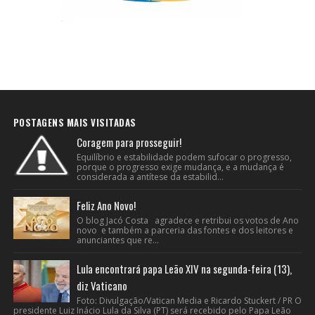
POSTAGENS MAIS VISITADAS
Coragem para prosseguir!
Equilíbrio e estabilidade podem sufocar o progresso,
porque o progresso exige mudança, e a mudança é
considerada a antítese da estabilid...
Feliz Ano Novo!
O blog Jacó Costa agradece e retribui os votos de Ano
novo e também a parceria das fontes e dos leitores e
anunciantes que re...
Lula encontrará papa Leão XIV na segunda-feira (13),
diz Vaticano
Foto: Divulgação/Vatican Media e Ricardo Stuckert / PR O
presidente Luiz Inácio Lula da Silva (PT) será recebido pelo Papa Leão