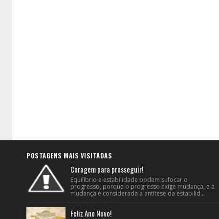
POSTAGENS MAIS VISITADAS
Coragem para prosseguir!
Equilíbrio e estabilidade podem sufocar o
progresso, porque o progresso exige mudança, e a
mudança é considerada a antítese da estabilid...
Feliz Ano Novo!