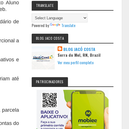
to Aluno
TRANSLATE
eb.
dário de
Powered by
Translate
BLOG JACO COSTA
rcional a
BLOG JACÓ COSTA
Serra do Mel, RN, Brazil
ativos e
Ver meu perfil completo
riam até
PATROCINADORES
 parcela
ontas do