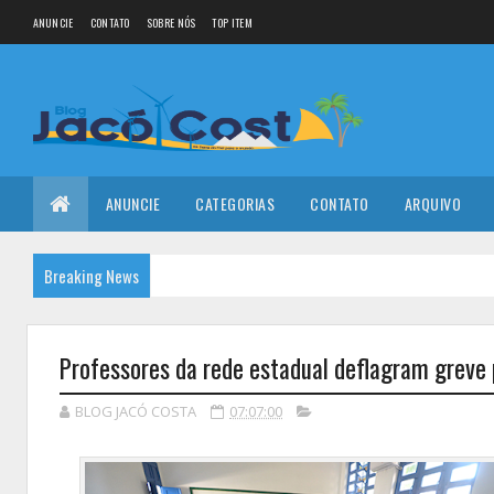
ANUNCIE
CONTATO
SOBRE NÓS
TOP ITEM
ANUNCIE
CATEGORIAS
CONTATO
ARQUIVO
Breaking News
Professores da rede estadual deflagram greve 
BLOG JACÓ COSTA
07:07:00