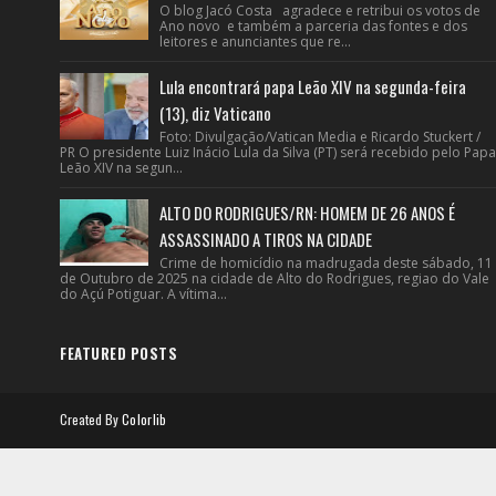
O blog Jacó Costa agradece e retribui os votos de
Ano novo e também a parceria das fontes e dos
leitores e anunciantes que re...
Lula encontrará papa Leão XIV na segunda-feira
(13), diz Vaticano
Foto: Divulgação/Vatican Media e Ricardo Stuckert /
PR O presidente Luiz Inácio Lula da Silva (PT) será recebido pelo Papa
Leão XIV na segun...
ALTO DO RODRIGUES/RN: HOMEM DE 26 ANOS É
ASSASSINADO A TIROS NA CIDADE
Crime de homicídio na madrugada deste sábado, 11
de Outubro de 2025 na cidade de Alto do Rodrigues, regiao do Vale
do Açú Potiguar. A vítima...
FEATURED POSTS
Created By
Colorlib