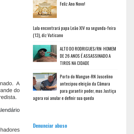
Feliz Ano Novo!
Lula encontrará papa Leão XIV na segunda-feira
(13), diz Vaticano
ALTO DO RODRIGUES/RN: HOMEM
DE 26 ANOS É ASSASSINADO A
TIROS NA CIDADE
Porto do Mangue-RN Juscelino
antecipou eleição da Câmara
inado. A
rande do
para garantir poder, mas Justiça
edista.
agora vai anular e definir sua queda
alendário
Denunciar abuso
lhadores