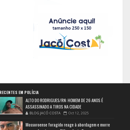
RECENTES EM POLÍCIA
ALTO DO RODRIGUES/RN: HOMEM DE 26 ANOS É
ASSASSINADO A TIROS NA CIDADE
BLOG JACÓ COSTA
Oct 12, 2025
Mossoroense foragido reage à abordagem e morre