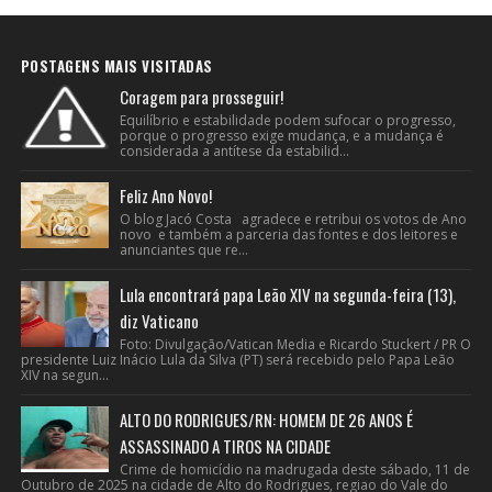
POSTAGENS MAIS VISITADAS
Coragem para prosseguir!
Equilíbrio e estabilidade podem sufocar o progresso,
porque o progresso exige mudança, e a mudança é
considerada a antítese da estabilid...
Feliz Ano Novo!
O blog Jacó Costa agradece e retribui os votos de Ano
novo e também a parceria das fontes e dos leitores e
anunciantes que re...
Lula encontrará papa Leão XIV na segunda-feira (13),
diz Vaticano
Foto: Divulgação/Vatican Media e Ricardo Stuckert / PR O
presidente Luiz Inácio Lula da Silva (PT) será recebido pelo Papa Leão
XIV na segun...
ALTO DO RODRIGUES/RN: HOMEM DE 26 ANOS É
ASSASSINADO A TIROS NA CIDADE
Crime de homicídio na madrugada deste sábado, 11 de
Outubro de 2025 na cidade de Alto do Rodrigues, regiao do Vale do