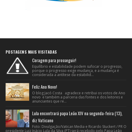
POSTAGENS MAIS VISITADAS
Coragem para prosseguir!
Equilíbrio e estabilidade podem sufocar o progresso,
porque o progresso exige mudança, e a mudança é
considerada a antítese da estabilid...
Feliz Ano Novo!
O blog Jacó Costa agradece e retribui os votos de Ano
novo e também a parceria das fontes e dos leitores e
anunciantes que re...
Lula encontrará papa Leão XIV na segunda-feira (13),
diz Vaticano
Foto: Divulgação/Vatican Media e Ricardo Stuckert / PR O
presidente Luiz Inácio Lula da Silva (PT) será recebido pelo Papa Leão