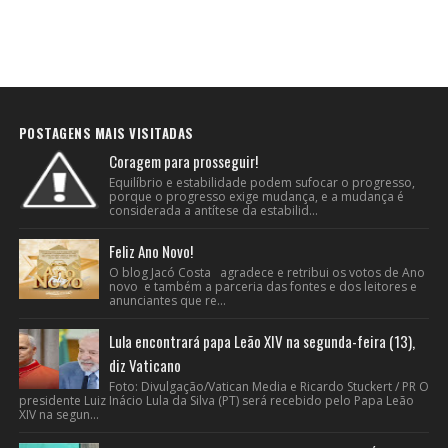
POSTAGENS MAIS VISITADAS
Coragem para prosseguir!
Equilíbrio e estabilidade podem sufocar o progresso,
porque o progresso exige mudança, e a mudança é
considerada a antítese da estabilid...
Feliz Ano Novo!
O blog Jacó Costa agradece e retribui os votos de Ano
novo e também a parceria das fontes e dos leitores e
anunciantes que re...
Lula encontrará papa Leão XIV na segunda-feira (13),
diz Vaticano
Foto: Divulgação/Vatican Media e Ricardo Stuckert / PR O
presidente Luiz Inácio Lula da Silva (PT) será recebido pelo Papa Leão
XIV na segun...