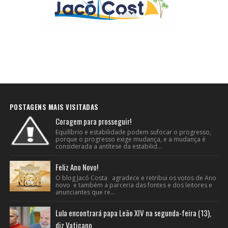
POSTAGENS MAIS VISITADAS
Coragem para prosseguir!
Equilíbrio e estabilidade podem sufocar o progresso,
porque o progresso exige mudança, e a mudança é
considerada a antítese da estabilid...
Feliz Ano Novo!
O blog Jacó Costa agradece e retribui os votos de Ano
novo e também a parceria das fontes e dos leitores e
anunciantes que re...
Lula encontrará papa Leão XIV na segunda-feira (13),
diz Vaticano