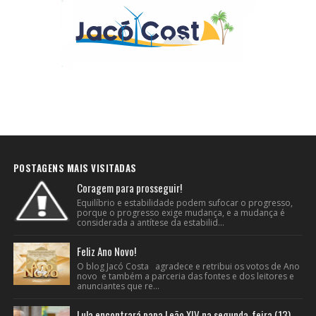
POSTAGENS MAIS VISITADAS
Coragem para prosseguir!
Equilíbrio e estabilidade podem sufocar o progresso,
porque o progresso exige mudança, e a mudança é
considerada a antítese da estabilid...
Feliz Ano Novo!
O blog Jacó Costa agradece e retribui os votos de Ano
novo e também a parceria das fontes e dos leitores e
anunciantes que re...
Lula encontrará papa Leão XIV na segunda-feira (13),