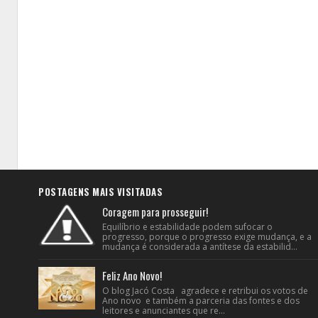
POSTAGENS MAIS VISITADAS
Coragem para prosseguir!
Equilíbrio e estabilidade podem sufocar o
progresso, porque o progresso exige mudança, e a
mudança é considerada a antítese da estabilid...
Feliz Ano Novo!
O blog Jacó Costa agradece e retribui os votos de
Ano novo e também a parceria das fontes e dos
leitores e anunciantes que re...