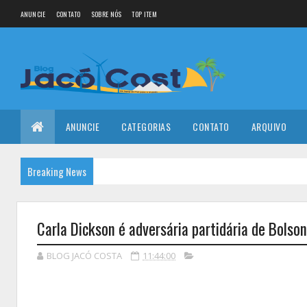
ANUNCIE
CONTATO
SOBRE NÓS
TOP ITEM
ANUNCIE
CATEGORIAS
CONTATO
ARQUIVO
Breaking News
Carla Dickson é adversária partidária de Bolso
BLOG JACÓ COSTA
11:44:00