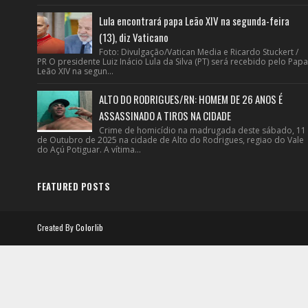
Lula encontrará papa Leão XIV na segunda-feira
(13), diz Vaticano
Foto: Divulgação/Vatican Media e Ricardo Stuckert /
PR O presidente Luiz Inácio Lula da Silva (PT) será recebido pelo Papa
Leão XIV na segun...
ALTO DO RODRIGUES/RN: HOMEM DE 26 ANOS É
ASSASSINADO A TIROS NA CIDADE
Crime de homicídio na madrugada deste sábado, 11
de Outubro de 2025 na cidade de Alto do Rodrigues, regiao do Vale
do Açú Potiguar. A vítima...
FEATURED POSTS
Created By
Colorlib