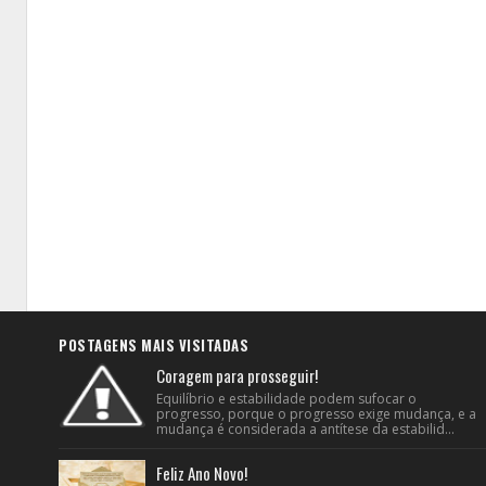
POSTAGENS MAIS VISITADAS
Coragem para prosseguir!
Equilíbrio e estabilidade podem sufocar o
progresso, porque o progresso exige mudança, e a
mudança é considerada a antítese da estabilid...
Feliz Ano Novo!