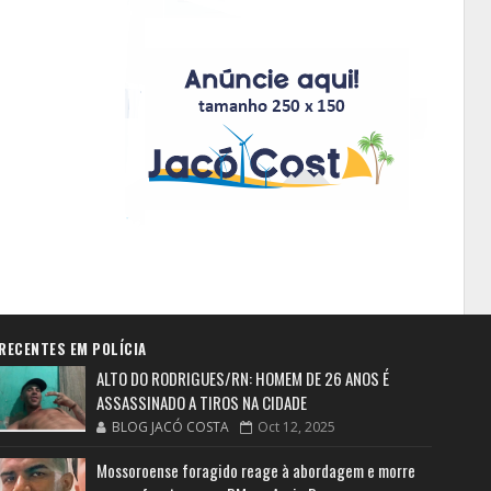
RECENTES EM POLÍCIA
ALTO DO RODRIGUES/RN: HOMEM DE 26 ANOS É
ASSASSINADO A TIROS NA CIDADE
BLOG JACÓ COSTA
Oct 12, 2025
Mossoroense foragido reage à abordagem e morre