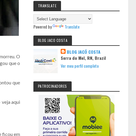
TRANSLATE
Powered by
Translate
BLOG JACO COSTA
BLOG JACÓ COSTA
 morreu. O
Serra do Mel, RN, Brazil
egou que o
Ver meu perfil completo
contou que
PATROCINADORES
 veja aqui
e ficou em