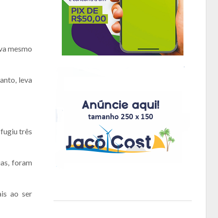
tava mesmo
anto, leva
fugiu três
as, foram
is ao ser