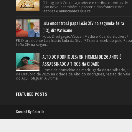
O blog Jacó Costa agradece e retribui os votos de
Ano novo e também a parceria das fontes e dos
leitores e anunciantes que re...
Lula encontrará papa Leão XIV na segunda-feira
(13), diz Vaticano
Foto: Divulgação/Vatican Media e Ricardo Stuckert /
PR O presidente Luiz Inácio Lula da Silva (PT) será recebido pelo Papa
Leão XIV na segun...
ALTO DO RODRIGUES/RN: HOMEM DE 26 ANOS É
ASSASSINADO A TIROS NA CIDADE
Crime de homicídio na madrugada deste sábado, 11
de Outubro de 2025 na cidade de Alto do Rodrigues, regiao do Vale
do Açú Potiguar. A vítima...
FEATURED POSTS
Created By
Colorlib