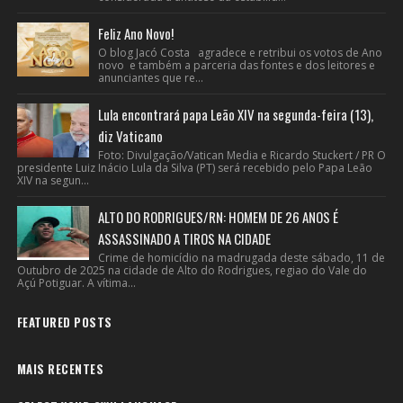
Feliz Ano Novo!
O blog Jacó Costa agradece e retribui os votos de Ano
novo e também a parceria das fontes e dos leitores e
anunciantes que re...
Lula encontrará papa Leão XIV na segunda-feira (13),
diz Vaticano
Foto: Divulgação/Vatican Media e Ricardo Stuckert / PR O
presidente Luiz Inácio Lula da Silva (PT) será recebido pelo Papa Leão
XIV na segun...
ALTO DO RODRIGUES/RN: HOMEM DE 26 ANOS É
ASSASSINADO A TIROS NA CIDADE
Crime de homicídio na madrugada deste sábado, 11 de
Outubro de 2025 na cidade de Alto do Rodrigues, regiao do Vale do
Açú Potiguar. A vítima...
FEATURED POSTS
MAIS RECENTES