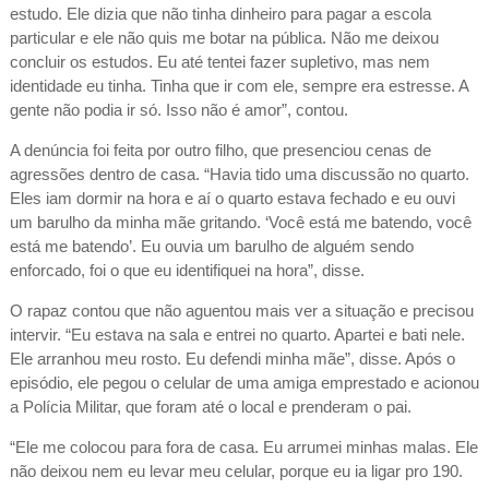
estudo. Ele dizia que não tinha dinheiro para pagar a escola
particular e ele não quis me botar na pública. Não me deixou
concluir os estudos. Eu até tentei fazer supletivo, mas nem
identidade eu tinha. Tinha que ir com ele, sempre era estresse. A
gente não podia ir só. Isso não é amor”, contou.
A denúncia foi feita por outro filho, que presenciou cenas de
agressões dentro de casa. “Havia tido uma discussão no quarto.
Eles iam dormir na hora e aí o quarto estava fechado e eu ouvi
um barulho da minha mãe gritando. ‘Você está me batendo, você
está me batendo’. Eu ouvia um barulho de alguém sendo
enforcado, foi o que eu identifiquei na hora”, disse.
O rapaz contou que não aguentou mais ver a situação e precisou
intervir. “Eu estava na sala e entrei no quarto. Apartei e bati nele.
Ele arranhou meu rosto. Eu defendi minha mãe”, disse. Após o
episódio, ele pegou o celular de uma amiga emprestado e acionou
a Polícia Militar, que foram até o local e prenderam o pai.
“Ele me colocou para fora de casa. Eu arrumei minhas malas. Ele
não deixou nem eu levar meu celular, porque eu ia ligar pro 190.