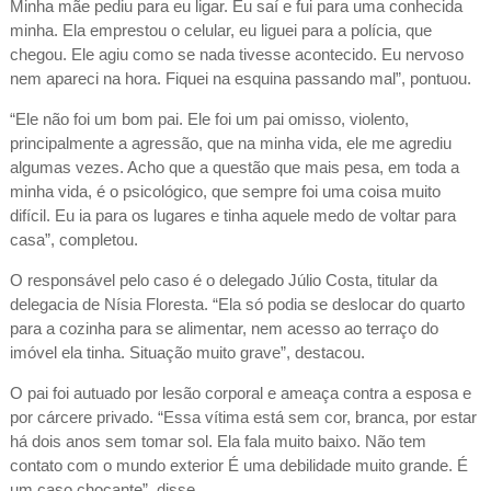
Minha mãe pediu para eu ligar. Eu saí e fui para uma conhecida
minha. Ela emprestou o celular, eu liguei para a polícia, que
chegou. Ele agiu como se nada tivesse acontecido. Eu nervoso
nem apareci na hora. Fiquei na esquina passando mal”, pontuou.
“Ele não foi um bom pai. Ele foi um pai omisso, violento,
principalmente a agressão, que na minha vida, ele me agrediu
algumas vezes. Acho que a questão que mais pesa, em toda a
minha vida, é o psicológico, que sempre foi uma coisa muito
difícil. Eu ia para os lugares e tinha aquele medo de voltar para
casa”, completou.
O responsável pelo caso é o delegado Júlio Costa, titular da
delegacia de Nísia Floresta. “Ela só podia se deslocar do quarto
para a cozinha para se alimentar, nem acesso ao terraço do
imóvel ela tinha. Situação muito grave”, destacou.
O pai foi autuado por lesão corporal e ameaça contra a esposa e
por cárcere privado. “Essa vítima está sem cor, branca, por estar
há dois anos sem tomar sol. Ela fala muito baixo. Não tem
contato com o mundo exterior É uma debilidade muito grande. É
um caso chocante”, disse.