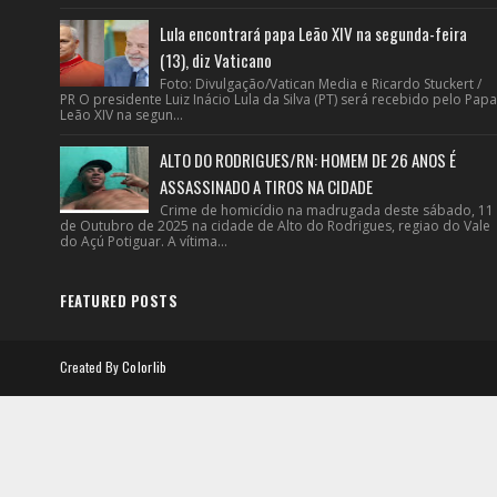
Lula encontrará papa Leão XIV na segunda-feira
(13), diz Vaticano
Foto: Divulgação/Vatican Media e Ricardo Stuckert /
PR O presidente Luiz Inácio Lula da Silva (PT) será recebido pelo Papa
Leão XIV na segun...
ALTO DO RODRIGUES/RN: HOMEM DE 26 ANOS É
ASSASSINADO A TIROS NA CIDADE
Crime de homicídio na madrugada deste sábado, 11
de Outubro de 2025 na cidade de Alto do Rodrigues, regiao do Vale
do Açú Potiguar. A vítima...
FEATURED POSTS
Created By
Colorlib