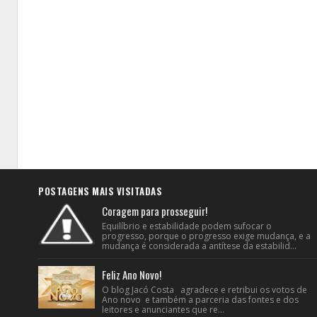
POSTAGENS MAIS VISITADAS
Coragem para prosseguir!
Equilíbrio e estabilidade podem sufocar o
progresso, porque o progresso exige mudança, e a
mudança é considerada a antítese da estabilid...
Feliz Ano Novo!
O blog Jacó Costa agradece e retribui os votos de
Ano novo e também a parceria das fontes e dos
leitores e anunciantes que re...