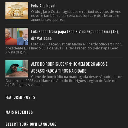
Feliz Ano Novo!
O blog Jacó Costa agradece e retribui os votos de Ano
novo e também a parceria das fontes e dos leitores e
anunciantes que re...
Lula encontrará papa Leão XIV na segunda-feira (13),
diz Vaticano
Foto: Divulgação/Vatican Media e Ricardo Stuckert / PR O
presidente Luiz Inácio Lula da Silva (PT) será recebido pelo Papa Leão
XIV na segun...
ALTO DO RODRIGUES/RN: HOMEM DE 26 ANOS É
ASSASSINADO A TIROS NA CIDADE
Crime de homicídio na madrugada deste sábado, 11 de
Outubro de 2025 na cidade de Alto do Rodrigues, regiao do Vale do
Açú Potiguar. A vítima...
FEATURED POSTS
MAIS RECENTES
SELECT YOUR OWN LANGUAGE