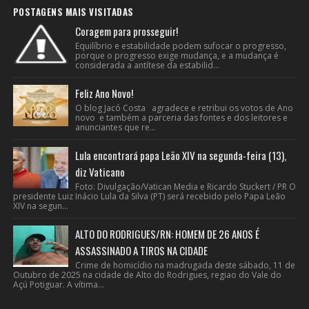
POSTAGENS MAIS VISITADAS
Coragem para prosseguir!
Equilíbrio e estabilidade podem sufocar o progresso,
porque o progresso exige mudança, e a mudança é
considerada a antítese da estabilid...
Feliz Ano Novo!
O blog Jacó Costa agradece e retribui os votos de Ano
novo e também a parceria das fontes e dos leitores e
anunciantes que re...
Lula encontrará papa Leão XIV na segunda-feira (13),
diz Vaticano
Foto: Divulgação/Vatican Media e Ricardo Stuckert / PR O
presidente Luiz Inácio Lula da Silva (PT) será recebido pelo Papa Leão
XIV na segun...
ALTO DO RODRIGUES/RN: HOMEM DE 26 ANOS É
ASSASSINADO A TIROS NA CIDADE
Crime de homicídio na madrugada deste sábado, 11 de
Outubro de 2025 na cidade de Alto do Rodrigues, regiao do Vale do
Açú Potiguar. A vítima...