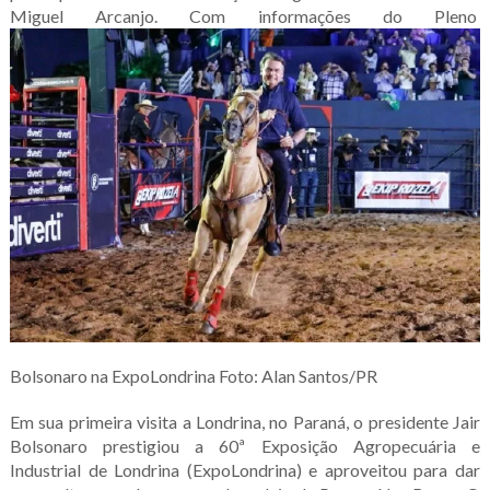
Miguel Arcanjo. Com informações do Pleno
Bolsonaro na ExpoLondrina
Foto: Alan Santos/PR
Em sua primeira visita a Londrina, no Paraná, o presidente Jair
Bolsonaro prestigiou a 60ª Exposição Agropecuária e
Industrial de Londrina (ExpoLondrina) e aproveitou para dar