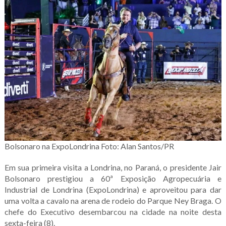
Bolsonaro na ExpoLondrina
Foto: Alan Santos/PR
Em sua primeira visita a Londrina, no Paraná, o presidente Jair
Bolsonaro prestigiou a 60ª Exposição Agropecuária e
Industrial de Londrina (ExpoLondrina) e aproveitou para dar
uma volta a cavalo na arena de rodeio do Parque Ney Braga. O
chefe do Executivo desembarcou na cidade na noite desta
sexta-feira (8).