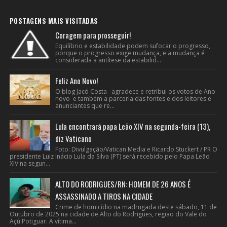
POSTAGENS MAIS VISITADAS
Coragem para prosseguir!
Equilíbrio e estabilidade podem sufocar o progresso,
porque o progresso exige mudança, e a mudança é
considerada a antítese da estabilid...
Feliz Ano Novo!
O blog Jacó Costa agradece e retribui os votos de Ano
novo e também a parceria das fontes e dos leitores e
anunciantes que re...
Lula encontrará papa Leão XIV na segunda-feira (13),
diz Vaticano
Foto: Divulgação/Vatican Media e Ricardo Stuckert / PR O
presidente Luiz Inácio Lula da Silva (PT) será recebido pelo Papa Leão
XIV na segun...
ALTO DO RODRIGUES/RN: HOMEM DE 26 ANOS É
ASSASSINADO A TIROS NA CIDADE
Crime de homicídio na madrugada deste sábado, 11 de
Outubro de 2025 na cidade de Alto do Rodrigues, regiao do Vale do
Açú Potiguar. A vítima...