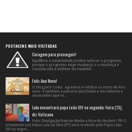
POSTAGENS MAIS VISITADAS
Coragem para prosseguir!
Equilíbrio e estabilidade podem sufocar o progresso,
porque o progresso exige mudança, e a mudança é
considerada a antítese da estabilid...
Feliz Ano Novo!
O blog Jacó Costa agradece e retribui os votos de Ano
novo e também a parceria das fontes e dos leitores e
anunciantes que re...
Lula encontrará papa Leão XIV na segunda-feira (13),
diz Vaticano
Foto: Divulgação/Vatican Media e Ricardo Stuckert / PR O
presidente Luiz Inácio Lula da Silva (PT) será recebido pelo Papa Leão
XIV na segun...