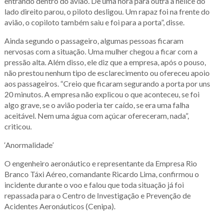
entrando dentro do avião. De uma hora para outra a hélice do
lado direito parou, o piloto desligou. Um rapaz foi na frente do
avião, o copiloto também saiu e foi para a porta”, disse.
Ainda segundo o passageiro, algumas pessoas ficaram
nervosas com a situação. Uma mulher chegou a ficar com a
pressão alta. Além disso, ele diz que a empresa, após o pouso,
não prestou nenhum tipo de esclarecimento ou ofereceu apoio
aos passageiros. “Creio que ficaram segurando a porta por uns
20 minutos. A empresa não explicou o que aconteceu, se foi
algo grave, se o avião poderia ter caído, se era uma falha
aceitável. Nem uma água com açúcar ofereceram, nada”,
criticou.
‘Anormalidade’
O engenheiro aeronáutico e representante da Empresa Rio
Branco Táxi Aéreo, comandante Ricardo Lima, confirmou o
incidente durante o voo e falou que toda situação já foi
repassada para o Centro de Investigação e Prevenção de
Acidentes Aeronáuticos (Cenipa).