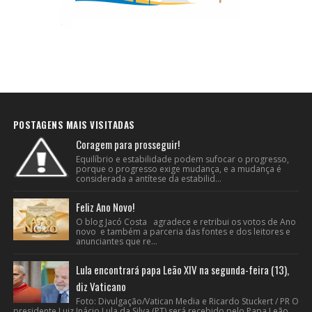
POSTAGENS MAIS VISITADAS
Coragem para prosseguir!
Equilíbrio e estabilidade podem sufocar o progresso,
porque o progresso exige mudança, e a mudança é
considerada a antítese da estabilid...
Feliz Ano Novo!
O blog Jacó Costa agradece e retribui os votos de Ano
novo e também a parceria das fontes e dos leitores e
anunciantes que re...
Lula encontrará papa Leão XIV na segunda-feira (13),
diz Vaticano
Foto: Divulgação/Vatican Media e Ricardo Stuckert / PR O
presidente Luiz Inácio Lula da Silva (PT) será recebido pelo Papa Leão