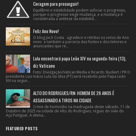
Coragem para prosseguir!
Equilíbrio e estabilidade podem sufocar o progresso,
porque o progresso exige mudança, e a mudança é
considerada a antítese da estabilid...
Feliz Ano Novo!
O blog Jacó Costa agradece e retribui os votos de Ano
novo e também a parceria das fontes e dos leitores e
anunciantes que re...
Lula encontrará papa Leão XIV na segunda-feira (13),
diz Vaticano
Foto: Divulgação/Vatican Media e Ricardo Stuckert / PR O
presidente Luiz Inácio Lula da Silva (PT) será recebido pelo Papa Leão
XIV na segun...
ALTO DO RODRIGUES/RN: HOMEM DE 26 ANOS É
ASSASSINADO A TIROS NA CIDADE
Crime de homicídio na madrugada deste sábado, 11 de
Outubro de 2025 na cidade de Alto do Rodrigues, regiao do Vale do
Açú Potiguar. A vítima...
FEATURED POSTS