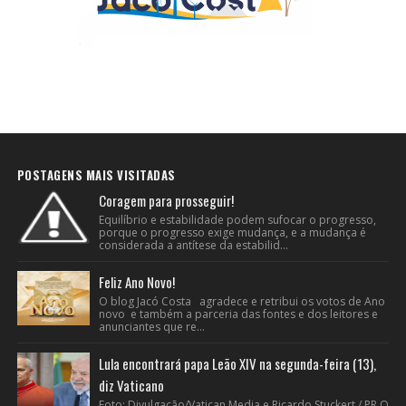
POSTAGENS MAIS VISITADAS
Coragem para prosseguir!
Equilíbrio e estabilidade podem sufocar o progresso,
porque o progresso exige mudança, e a mudança é
considerada a antítese da estabilid...
Feliz Ano Novo!
O blog Jacó Costa agradece e retribui os votos de Ano
novo e também a parceria das fontes e dos leitores e
anunciantes que re...
Lula encontrará papa Leão XIV na segunda-feira (13),
diz Vaticano
Foto: Divulgação/Vatican Media e Ricardo Stuckert / PR O