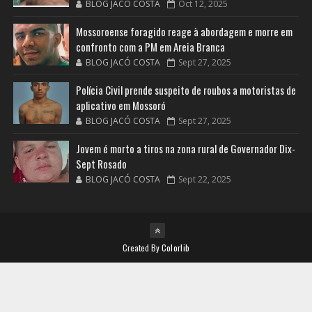
BLOG JACÓ COSTA
Oct 12, 2025
Mossoroense foragido reage à abordagem e morre em
confronto com a PM em Areia Branca
BLOG JACÓ COSTA
Sept 27, 2025
Polícia Civil prende suspeito de roubos a motoristas de
aplicativo em Mossoró
BLOG JACÓ COSTA
Sept 27, 2025
Jovem é morto a tiros na zona rural de Governador Dix-
Sept Rosado
BLOG JACÓ COSTA
Sept 22, 2025
Created By
Colorlib