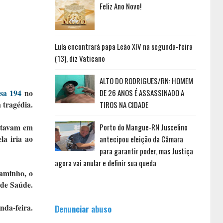
Feliz Ano Novo!
Lula encontrará papa Leão XIV na segunda-feira
(13), diz Vaticano
ALTO DO RODRIGUES/RN: HOMEM
sa 194
no
DE 26 ANOS É ASSASSINADO A
 tragédia.
TIROS NA CIDADE
estavam em
Porto do Mangue-RN Juscelino
la iria ao
antecipou eleição da Câmara
para garantir poder, mas Justiça
agora vai anular e definir sua queda
caminho, o
 de Saúde.
nda-feira.
Denunciar abuso