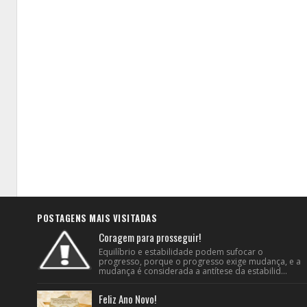
POSTAGENS MAIS VISITADAS
Coragem para prosseguir!
Equilíbrio e estabilidade podem sufocar o
progresso, porque o progresso exige mudança, e a
mudança é considerada a antítese da estabilid...
Feliz Ano Novo!