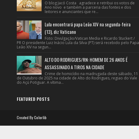
O blog Jacó Costa agradece e retribui os votos de
Ano novo e também a parceria das fontes e dos
leitores e anunciantes que re...
Lula encontrará papa Leão XIV na segunda-feira
(13), diz Vaticano
Foto: Divulgação/Vatican Media e Ricardo Stuckert /
PR O presidente Luiz Inácio Lula da Silva (PT) será recebido pelo Papa
Leão XIV na segun...
ALTO DO RODRIGUES/RN: HOMEM DE 26 ANOS É
ASSASSINADO A TIROS NA CIDADE
Crime de homicídio na madrugada deste sábado, 11
de Outubro de 2025 na cidade de Alto do Rodrigues, regiao do Vale
do Açú Potiguar. A vítima...
FEATURED POSTS
Created By
Colorlib