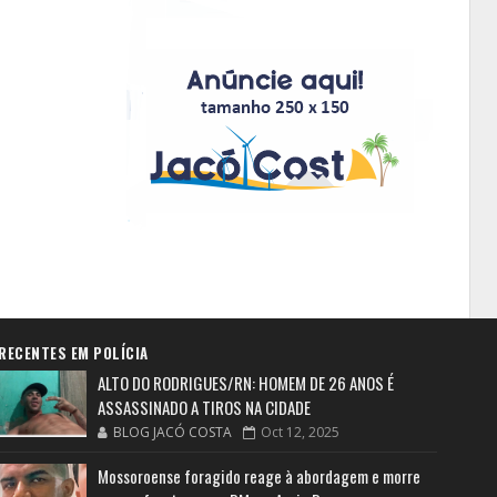
RECENTES EM POLÍCIA
ALTO DO RODRIGUES/RN: HOMEM DE 26 ANOS É
ASSASSINADO A TIROS NA CIDADE
BLOG JACÓ COSTA
Oct 12, 2025
Mossoroense foragido reage à abordagem e morre