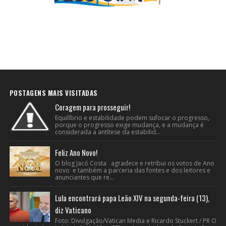
POSTAGENS MAIS VISITADAS
Coragem para prosseguir!
Equilíbrio e estabilidade podem sufocar o progresso,
porque o progresso exige mudança, e a mudança é
considerada a antítese da estabilid...
Feliz Ano Novo!
O blog Jacó Costa agradece e retribui os votos de Ano
novo e também a parceria das fontes e dos leitores e
anunciantes que re...
Lula encontrará papa Leão XIV na segunda-feira (13),
diz Vaticano
Foto: Divulgação/Vatican Media e Ricardo Stuckert / PR O