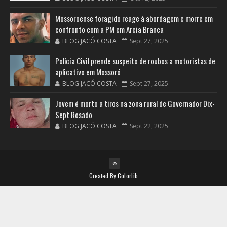
Mossoroense foragido reage à abordagem e morre em
confronto com a PM em Areia Branca
BLOG JACÓ COSTA
Sept 27, 2025
Polícia Civil prende suspeito de roubos a motoristas de
aplicativo em Mossoró
BLOG JACÓ COSTA
Sept 27, 2025
Jovem é morto a tiros na zona rural de Governador Dix-
Sept Rosado
BLOG JACÓ COSTA
Sept 22, 2025
Created By
Colorlib