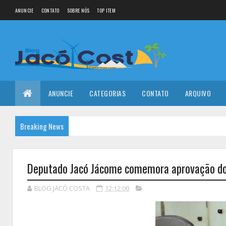
ANUNCIE
CONTATO
SOBRE NÓS
TOP ITEM
ANUNCIE
CATEGORIAS
CONTATO
ARQUIVO
Breaking News
Deputado Jacó Jácome comemora aprovação do 
BLOG JACÓ COSTA
12:12:00