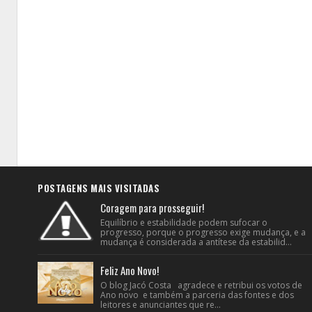
POSTAGENS MAIS VISITADAS
Coragem para prosseguir!
Equilíbrio e estabilidade podem sufocar o
progresso, porque o progresso exige mudança, e a
mudança é considerada a antítese da estabilid...
Feliz Ano Novo!
O blog Jacó Costa agradece e retribui os votos de
Ano novo e também a parceria das fontes e dos
leitores e anunciantes que re...