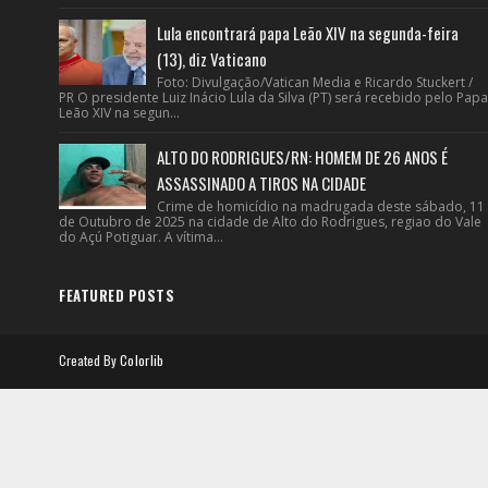
Lula encontrará papa Leão XIV na segunda-feira
(13), diz Vaticano
Foto: Divulgação/Vatican Media e Ricardo Stuckert /
PR O presidente Luiz Inácio Lula da Silva (PT) será recebido pelo Papa
Leão XIV na segun...
ALTO DO RODRIGUES/RN: HOMEM DE 26 ANOS É
ASSASSINADO A TIROS NA CIDADE
Crime de homicídio na madrugada deste sábado, 11
de Outubro de 2025 na cidade de Alto do Rodrigues, regiao do Vale
do Açú Potiguar. A vítima...
FEATURED POSTS
Created By
Colorlib