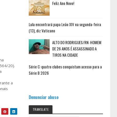
Feliz Ano Novo!
Lula encontrará papa Leão XIV na segunda-feira
(13), diz Vaticano
ALTO DO RODRIGUES/RN: HOMEM
DE 26 ANOS É ASSASSINADO A
TIROS NA CIDADE
na
2564/20).
Série C: quatro clubes conquistam acesso para a
a
Série B 2026
rante a
onais
Denunciar abuso
TRANSLATE