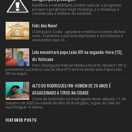
Equilíbrio e estabilidade podem sufocar o progresso,
porque o progresso exige mudança, e a mudança é
considerada a antítese da estabilid...
Feliz Ano Novo!
O blog Jacó Costa agradece e retribui os votos de Ano
novo e também a parceria das fontes e dos leitores e
anunciantes que re...
Lula encontrará papa Leão XIV na segunda-feira (13),
diz Vaticano
Foto: Divulgação/Vatican Media e Ricardo Stuckert / PR O
presidente Luiz Inácio Lula da Silva (PT) será recebido pelo Papa Leão
XIV na segun...
ALTO DO RODRIGUES/RN: HOMEM DE 26 ANOS É
ASSASSINADO A TIROS NA CIDADE
Crime de homicídio na madrugada deste sábado, 11 de
Outubro de 2025 na cidade de Alto do Rodrigues, regiao do Vale do
Açú Potiguar. A vítima...
FEATURED POSTS