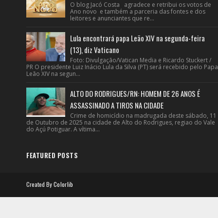
O blog Jacó Costa agradece e retribui os votos de
Ano novo e também a parceria das fontes e dos
leitores e anunciantes que re...
Lula encontrará papa Leão XIV na segunda-feira
(13), diz Vaticano
Foto: Divulgação/Vatican Media e Ricardo Stuckert /
PR O presidente Luiz Inácio Lula da Silva (PT) será recebido pelo Papa
Leão XIV na segun...
ALTO DO RODRIGUES/RN: HOMEM DE 26 ANOS É
ASSASSINADO A TIROS NA CIDADE
Crime de homicídio na madrugada deste sábado, 11
de Outubro de 2025 na cidade de Alto do Rodrigues, regiao do Vale
do Açú Potiguar. A vítima...
FEATURED POSTS
Created By
Colorlib