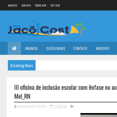
ANUNCIE
CONTATO
SOBRE NÓS
TOP ITEM
ANUNCIE
CATEGORIAS
CONTATO
ARQUIVO
Breaking News
III oficina de inclusão escolar com ênfase no 
Mel_RN
BLOG JACÓ COSTA
17:52:00