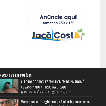
RECENTES EM POLÍCIA
ALTO DO RODRIGUES/RN: HOMEM DE 26 ANOS É
ASSASSINADO A TIROS NA CIDADE
BLOG JACÓ COSTA
Oct 12, 2025
Mossoroense foragido reage à abordagem e morre