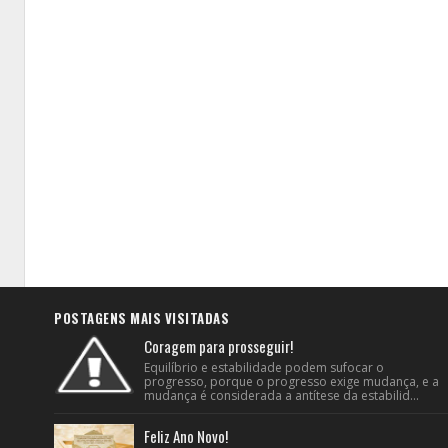
POSTAGENS MAIS VISITADAS
Coragem para prosseguir!
Equilíbrio e estabilidade podem sufocar o
progresso, porque o progresso exige mudança, e a
mudança é considerada a antítese da estabilid...
Feliz Ano Novo!