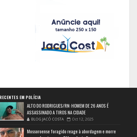
RECENTES EM POLÍCIA
ALTO DO RODRIGUES/RN: HOMEM DE 26 ANOS É
ASSASSINADO A TIROS NA CIDADE
BLOG JACÓ COSTA
Oct 12, 2025
Mossoroense foragido reage à abordagem e morre