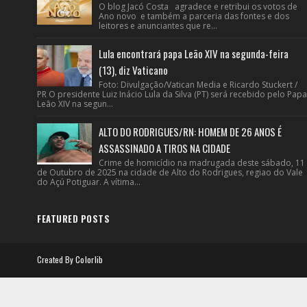
O blog Jacó Costa agradece e retribui os votos de
Ano novo e também a parceria das fontes e dos
leitores e anunciantes que re...
Lula encontrará papa Leão XIV na segunda-feira
(13), diz Vaticano
Foto: Divulgação/Vatican Media e Ricardo Stuckert /
PR O presidente Luiz Inácio Lula da Silva (PT) será recebido pelo Papa
Leão XIV na segun...
ALTO DO RODRIGUES/RN: HOMEM DE 26 ANOS É
ASSASSINADO A TIROS NA CIDADE
Crime de homicídio na madrugada deste sábado, 11
de Outubro de 2025 na cidade de Alto do Rodrigues, regiao do Vale
do Açú Potiguar. A vítima...
FEATURED POSTS
Created By
Colorlib