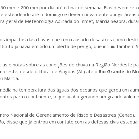
150 mm e 200 mm por dia até o final de semana. Elas devem ret
e se estendendo até o domingo e devem novamente atingir áreas 
ra geral de Meteorologia Aplicada do Inmet, Márcia Seabra, dura
 os impactos das chuvas que têm causado desastres como desli
ituto já havia emitido um alerta de perigo, que incluiu também 
ias e notas sobre as condições de chuva na Região Nordeste pa
no leste, desde o litoral de Alagoas (AL) até o
Rio Grande
do
No
u Márcia.
média na temperatura das águas dos oceanos que gerou um aum
entos para o continente, o que acaba gerando um grande volum
ntro Nacional de Gerenciamento de Risco e Desastres (Cenad),
, disse que já entrou em contato com as defesas civis estaduai