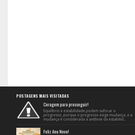
POSTAGENS MAIS VISITADAS
Coragem para prosseguir!
Equilíbrio e estabilidade podem sufocar o
progresso, porque o progresso exige mudança, e a
mudança é considerada a antítese da estabilid...
Feliz Ano Novo!