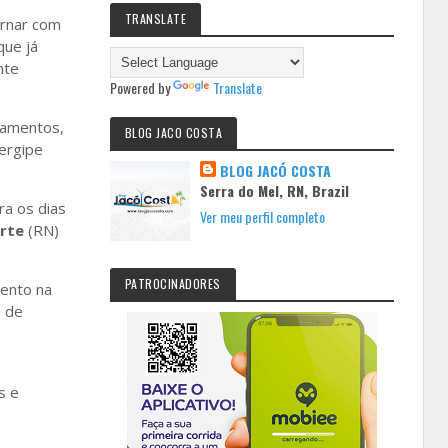
TRANSLATE
ornar com
que já
nte
Powered by
Translate
zamentos,
BLOG JACO COSTA
Sergipe
BLOG JACÓ COSTA
Serra do Mel, RN, Brazil
ra os dias
Ver meu perfil completo
rte
(RN)
PATROCINADORES
ento na
e de
s e