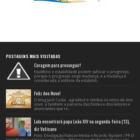
POSTAGENS MAIS VISITADAS
Coragem para prosseguir!
Equilíbrio e estabilidade podem sufocar o progresso,
porque o progresso exige mudança, e a mudança é
considerada a antítese da estabilid...
Feliz Ano Novo!
O blog Jacó Costa agradece e retribui os votos de Ano
novo e também a parceria das fontes e dos leitores e
anunciantes que re...
Lula encontrará papa Leão XIV na segunda-feira (13),
diz Vaticano
Foto: Divulgação/Vatican Media e Ricardo Stuckert / PR O
presidente Luiz Inácio Lula da Silva (PT) será recebido pelo Papa Leão