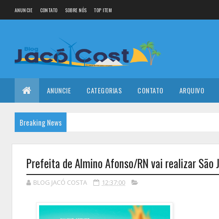
ANUNCIE
CONTATO
SOBRE NÓS
TOP ITEM
ANUNCIE
CATEGORIAS
CONTATO
ARQUIVO
Breaking News
Prefeita de Almino Afonso/RN vai realizar São 
BLOG JACÓ COSTA
12:37:00