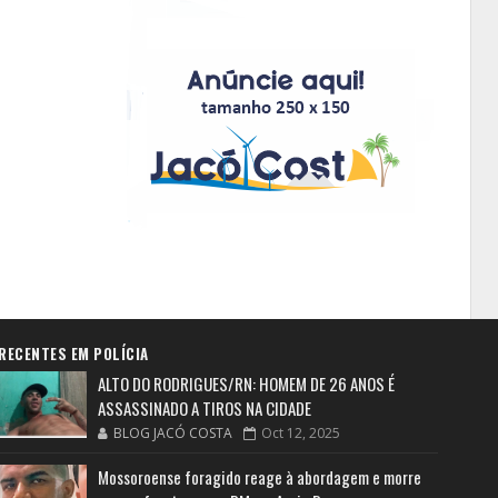
RECENTES EM POLÍCIA
ALTO DO RODRIGUES/RN: HOMEM DE 26 ANOS É
ASSASSINADO A TIROS NA CIDADE
BLOG JACÓ COSTA
Oct 12, 2025
Mossoroense foragido reage à abordagem e morre