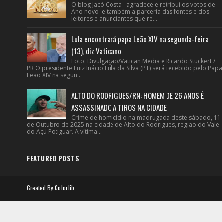
O blog Jacó Costa agradece e retribui os votos de
Ano novo e também a parceria das fontes e dos
leitores e anunciantes que re...
Lula encontrará papa Leão XIV na segunda-feira
(13), diz Vaticano
Foto: Divulgação/Vatican Media e Ricardo Stuckert /
PR O presidente Luiz Inácio Lula da Silva (PT) será recebido pelo Papa
Leão XIV na segun...
ALTO DO RODRIGUES/RN: HOMEM DE 26 ANOS É
ASSASSINADO A TIROS NA CIDADE
Crime de homicídio na madrugada deste sábado, 11
de Outubro de 2025 na cidade de Alto do Rodrigues, regiao do Vale
do Açú Potiguar. A vítima...
FEATURED POSTS
Created By
Colorlib