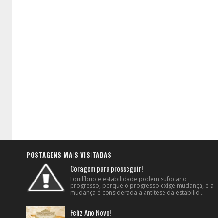
POSTAGENS MAIS VISITADAS
Coragem para prosseguir!
Equilíbrio e estabilidade podem sufocar o
progresso, porque o progresso exige mudança, e a
mudança é considerada a antítese da estabilid...
Feliz Ano Novo!