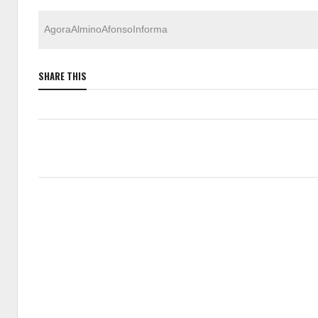
AgoraAlminoAfonsoInforma
SHARE THIS