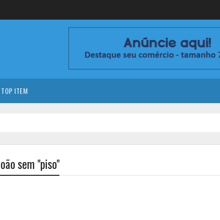
TOP ITEM
João sem "piso"