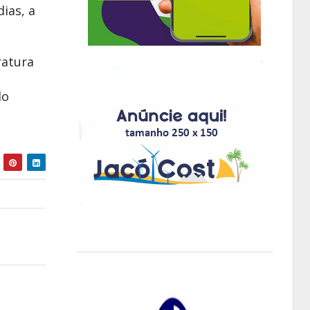
ias, a
ratura
do