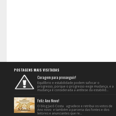
POSTAGENS MAIS VISITADAS
Coragem para prosseguir!
Equilíbrio e estabilidade podem sufocar o
progresso, porque o progresso exige mudança, e a
mudança é considerada a antítese da estabilid...
Feliz Ano Novo!
O blog Jacó Costa agradece e retribui os votos de
Ano novo e também a parceria das fontes e dos
leitores e anunciantes que re...