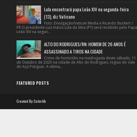
Lula encontrará papa Leão XIV na segunda-feira
(13), diz Vaticano
Foto: Divulgação/Vatican Media e Ricardo Stuckert /
PR O presidente Luiz Inácio Lula da Silva (PT) será recebido pelo Papa
Leão XIV na segun...
ALTO DO RODRIGUES/RN: HOMEM DE 26 ANOS É
ASSASSINADO A TIROS NA CIDADE
Crime de homicídio na madrugada deste sábado, 11
de Outubro de 2025 na cidade de Alto do Rodrigues, regiao do Vale
do Açú Potiguar. A vítima...
FEATURED POSTS
Created By
Colorlib