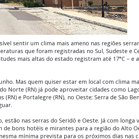
ossível sentir um clima mais ameno nas regiões serra
eraturas que foram registradas no Sul, Sudeste e C
itudes mais altas do estado registram até 17°C – e a
junho. Mas quem quiser estar em local com clima mai
do
Norte
(RN) já pode aproveitar cidades como
Lag
ns
(RN) e
Portalegre
(RN), no Oeste;
Serra
de
São Be
guar.
 estão nas serras do Seridó e Oeste. Já com longa 
m de bons hotéis e mirantes para a região do Alto O
a mesma mínima prevista para os próximos dias nas 