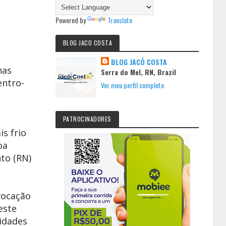
Powered by
Translate
BLOG JACO COSTA
BLOG JACÓ COSTA
nas
Serra do Mel, RN, Brazil
entro-
Ver meu perfil completo
PATROCINADORES
s frio
oa
nto
(RN)
vocação
este
cidades