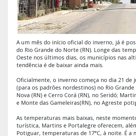
A um mês do início oficial do inverno, já é p
do
Rio Grande
do
Norte (
RN). Longe das temp
Oeste nos últimos dias, os municípios nas alt
tendência é de baixar ainda mais.
Oficialmente, o inverno começa no dia 21 de 
(para os padrões nordestinos) no
Rio Grande
Nova
(RN) e
Cerro Corá
(RN), no Seridó;
Marti
e
Monte
das
Gameleiras
(RN), no Agreste poti
As temperaturas mais baixas, neste momento,
turística, Martins e Portalegre oferecem, alé
Potiguar, temperaturas de 17°C, à noite. É 