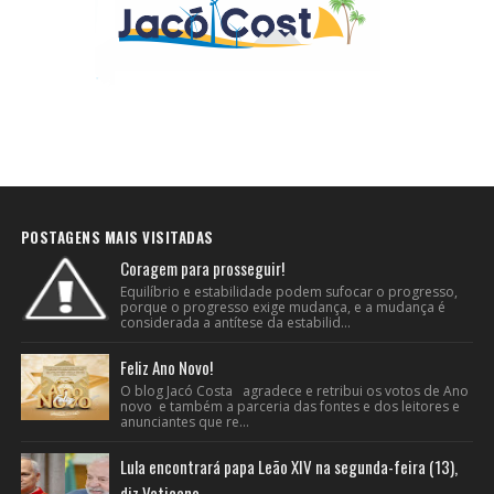
POSTAGENS MAIS VISITADAS
Coragem para prosseguir!
Equilíbrio e estabilidade podem sufocar o progresso,
porque o progresso exige mudança, e a mudança é
considerada a antítese da estabilid...
Feliz Ano Novo!
O blog Jacó Costa agradece e retribui os votos de Ano
novo e também a parceria das fontes e dos leitores e
anunciantes que re...
Lula encontrará papa Leão XIV na segunda-feira (13),
diz Vaticano