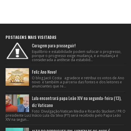
POSTAGENS MAIS VISITADAS
Coragem para prosseguir!
Equilíbrio e estabilidade podem sufocar o progresso,
porque o progresso exige mudança, e a mudança é
considerada a antítese da estabilid...
Feliz Ano Novo!
O blog Jacó Costa agradece e retribui os votos de Ano
novo e também a parceria das fontes e dos leitores e
anunciantes que re...
Lula encontrará papa Leão XIV na segunda-feira (13),
diz Vaticano
Foto: Divulgação/Vatican Media e Ricardo Stuckert / PR O
presidente Luiz Inácio Lula da Silva (PT) será recebido pelo Papa Leão
XIV na segun...