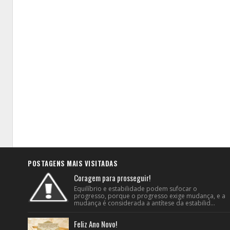
POSTAGENS MAIS VISITADAS
Coragem para prosseguir!
Equilíbrio e estabilidade podem sufocar o
progresso, porque o progresso exige mudança, e a
mudança é considerada a antítese da estabilid...
Feliz Ano Novo!