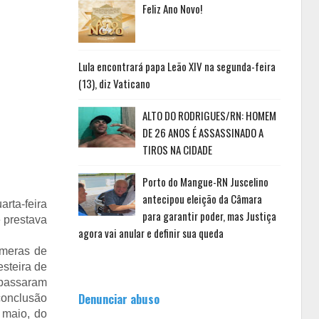
Feliz Ano Novo!
Lula encontrará papa Leão XIV na segunda-feira
(13), diz Vaticano
ALTO DO RODRIGUES/RN: HOMEM
DE 26 ANOS É ASSASSINADO A
TIROS NA CIDADE
Porto do Mangue-RN Juscelino
antecipou eleição da Câmara
rta-feira
para garantir poder, mas Justiça
e prestava
agora vai anular e definir sua queda
âmeras de
steira de
P passaram
Denunciar abuso
conclusão
 maio, do