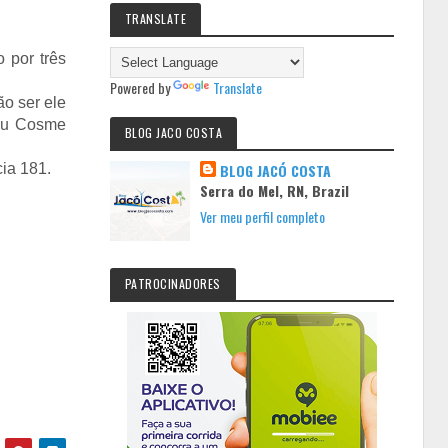
TRANSLATE
 por três
Powered by
Translate
o ser ele
Seu Cosme
BLOG JACO COSTA
ia 181.
BLOG JACÓ COSTA
Serra do Mel, RN, Brazil
Ver meu perfil completo
PATROCINADORES