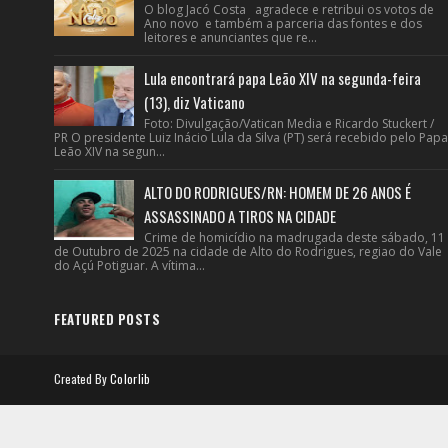
O blog Jacó Costa agradece e retribui os votos de
Ano novo e também a parceria das fontes e dos
leitores e anunciantes que re...
Lula encontrará papa Leão XIV na segunda-feira
(13), diz Vaticano
Foto: Divulgação/Vatican Media e Ricardo Stuckert /
PR O presidente Luiz Inácio Lula da Silva (PT) será recebido pelo Papa
Leão XIV na segun...
ALTO DO RODRIGUES/RN: HOMEM DE 26 ANOS É
ASSASSINADO A TIROS NA CIDADE
Crime de homicídio na madrugada deste sábado, 11
de Outubro de 2025 na cidade de Alto do Rodrigues, regiao do Vale
do Açú Potiguar. A vítima...
FEATURED POSTS
Created By
Colorlib