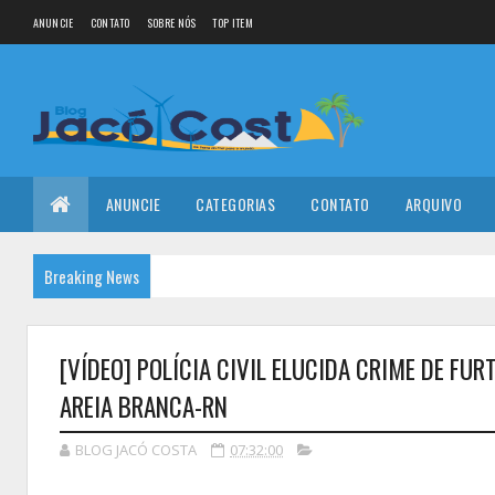
ANUNCIE
CONTATO
SOBRE NÓS
TOP ITEM
ANUNCIE
CATEGORIAS
CONTATO
ARQUIVO
Breaking News
[VÍDEO] POLÍCIA CIVIL ELUCIDA CRIME DE FU
AREIA BRANCA-RN
BLOG JACÓ COSTA
07:32:00