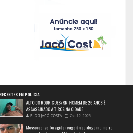
RECENTES EM POLÍCIA
ALTO DO RODRIGUES/RN: HOMEM DE 26 ANOS É
ASSASSINADO A TIROS NA CIDADE
BLOG JACÓ COSTA
Oct 12, 2025
Mossoroense foragido reage à abordagem e morre