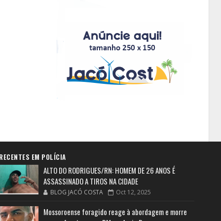
RECENTES EM POLÍCIA
ALTO DO RODRIGUES/RN: HOMEM DE 26 ANOS É
ASSASSINADO A TIROS NA CIDADE
BLOG JACÓ COSTA
Oct 12, 2025
Mossoroense foragido reage à abordagem e morre