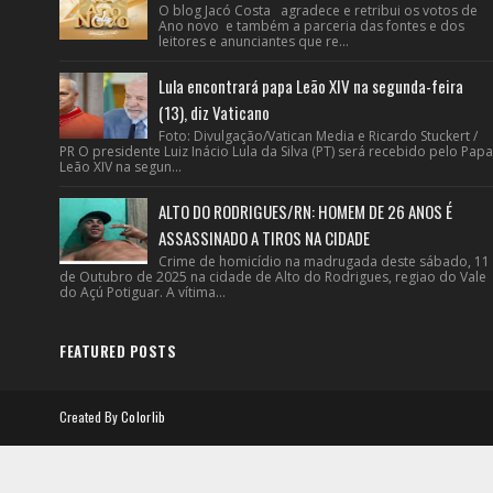
O blog Jacó Costa agradece e retribui os votos de
Ano novo e também a parceria das fontes e dos
leitores e anunciantes que re...
Lula encontrará papa Leão XIV na segunda-feira
(13), diz Vaticano
Foto: Divulgação/Vatican Media e Ricardo Stuckert /
PR O presidente Luiz Inácio Lula da Silva (PT) será recebido pelo Papa
Leão XIV na segun...
ALTO DO RODRIGUES/RN: HOMEM DE 26 ANOS É
ASSASSINADO A TIROS NA CIDADE
Crime de homicídio na madrugada deste sábado, 11
de Outubro de 2025 na cidade de Alto do Rodrigues, regiao do Vale
do Açú Potiguar. A vítima...
FEATURED POSTS
Created By
Colorlib