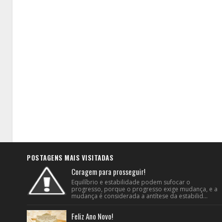
POSTAGENS MAIS VISITADAS
Coragem para prosseguir!
Equilíbrio e estabilidade podem sufocar o
progresso, porque o progresso exige mudança, e a
mudança é considerada a antítese da estabilid...
Feliz Ano Novo!