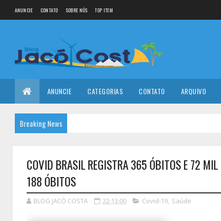
ANUNCIE
CONTATO
SOBRE NÓS
TOP ITEM
ANUNCIE
CATEGORIAS
CONTATO
ARQUIVO
Breaking News
COVID BRASIL REGISTRA 365 ÓBITOS E 72 MI
188 ÓBITOS
BLOG JACÓ COSTA
22:13:00
Covid-19
,
Saúde