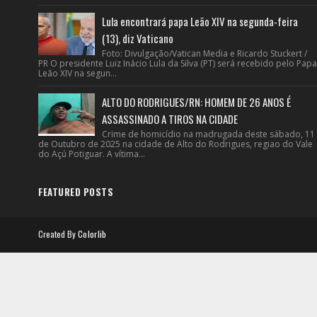
Lula encontrará papa Leão XIV na segunda-feira
(13), diz Vaticano
Foto: Divulgação/Vatican Media e Ricardo Stuckert /
PR O presidente Luiz Inácio Lula da Silva (PT) será recebido pelo Papa
Leão XIV na segun...
ALTO DO RODRIGUES/RN: HOMEM DE 26 ANOS É
ASSASSINADO A TIROS NA CIDADE
Crime de homicídio na madrugada deste sábado, 11
de Outubro de 2025 na cidade de Alto do Rodrigues, regiao do Vale
do Açú Potiguar. A vítima...
FEATURED POSTS
Created By
Colorlib