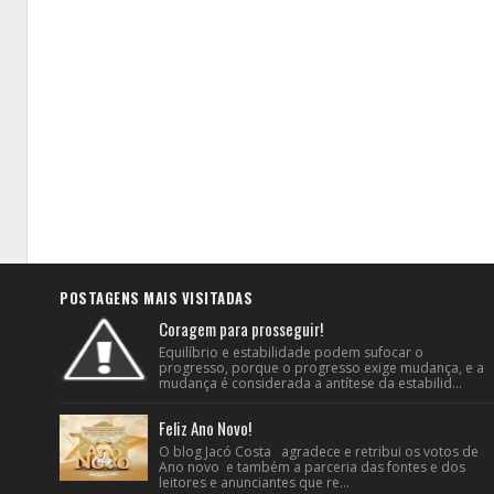
POSTAGENS MAIS VISITADAS
Coragem para prosseguir!
Equilíbrio e estabilidade podem sufocar o
progresso, porque o progresso exige mudança, e a
mudança é considerada a antítese da estabilid...
Feliz Ano Novo!
O blog Jacó Costa agradece e retribui os votos de
Ano novo e também a parceria das fontes e dos
leitores e anunciantes que re...