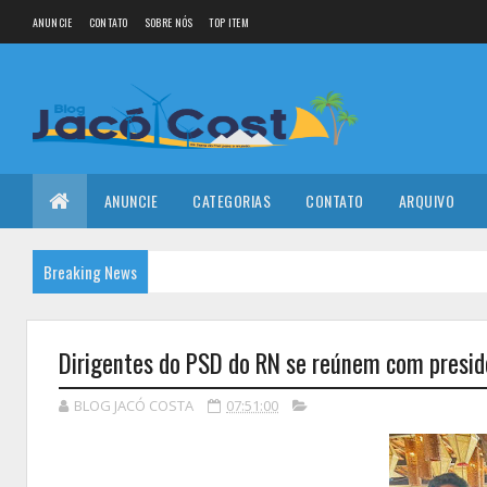
ANUNCIE
CONTATO
SOBRE NÓS
TOP ITEM
ANUNCIE
CATEGORIAS
CONTATO
ARQUIVO
Breaking News
Dirigentes do PSD do RN se reúnem com preside
BLOG JACÓ COSTA
07:51:00