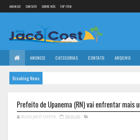
ANUNCIE
CONTATO
SOBRE NÓS
TOP ITEM
ANUNCIE
CATEGORIAS
CONTATO
ARQUIVO
Breaking News
Prefeito de Upanema (RN) vai enfrentar mais um
BLOG JACÓ COSTA
09:03:00