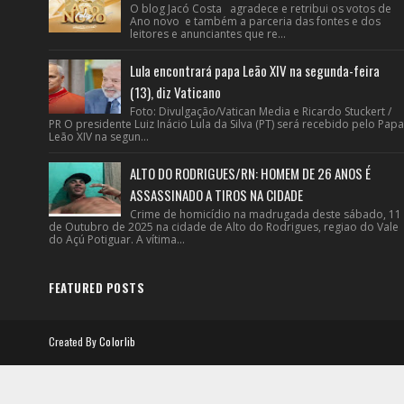
O blog Jacó Costa agradece e retribui os votos de
Ano novo e também a parceria das fontes e dos
leitores e anunciantes que re...
Lula encontrará papa Leão XIV na segunda-feira
(13), diz Vaticano
Foto: Divulgação/Vatican Media e Ricardo Stuckert /
PR O presidente Luiz Inácio Lula da Silva (PT) será recebido pelo Papa
Leão XIV na segun...
ALTO DO RODRIGUES/RN: HOMEM DE 26 ANOS É
ASSASSINADO A TIROS NA CIDADE
Crime de homicídio na madrugada deste sábado, 11
de Outubro de 2025 na cidade de Alto do Rodrigues, regiao do Vale
do Açú Potiguar. A vítima...
FEATURED POSTS
Created By
Colorlib