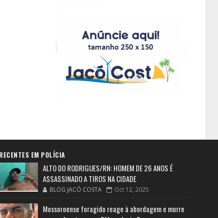
RECENTES EM POLÍCIA
ALTO DO RODRIGUES/RN: HOMEM DE 26 ANOS É
ASSASSINADO A TIROS NA CIDADE
BLOG JACÓ COSTA
Oct 12, 2025
Mossoroense foragido reage à abordagem e morre