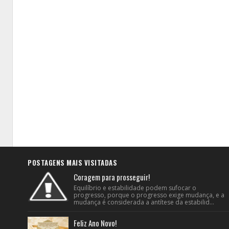
POSTAGENS MAIS VISITADAS
Coragem para prosseguir!
Equilíbrio e estabilidade podem sufocar o
progresso, porque o progresso exige mudança, e a
mudança é considerada a antítese da estabilid...
Feliz Ano Novo!