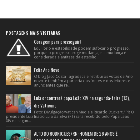
POSTAGENS MAIS VISITADAS
Coragem para prosseguir!
Equilíbrio e estabilidade podem sufocar o progresso,
porque o progresso exige mudança, e a mudança é
considerada a antítese da estabilid...
Feliz Ano Novo!
O blog Jacó Costa agradece e retribui os votos de Ano
novo e também a parceria das fontes e dos leitores e
anunciantes que re...
Lula encontrará papa Leão XIV na segunda-feira (13),
diz Vaticano
Foto: Divulgação/Vatican Media e Ricardo Stuckert / PR O
presidente Luiz Inácio Lula da Silva (PT) será recebido pelo Papa Leão
XIV na segun...
ALTO DO RODRIGUES/RN: HOMEM DE 26 ANOS É