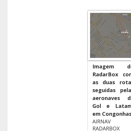
Imagem d
RadarBox co
as duas rota
seguidas pela
aeronaves d
Gol e Latam
em Congonha
AIRNAV
RADARBOX