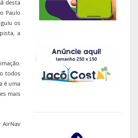
hã desta
ão Paulo
eguiu os
pista, a
imação.
do todos
da é uma
es mais
 AirNav