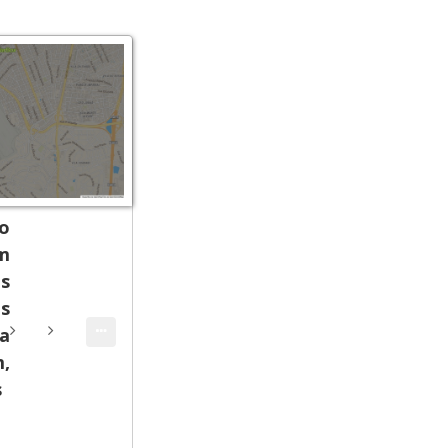
o
m
s
s
a
,
s