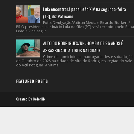
Lula encontrará papa Leão XIV na segunda-feira
(13), diz Vaticano
Foto: Divulgação/Vatican Media e Ricardo Stuckert /
PR O presidente Luiz Inácio Lula da Silva (PT) será recebido pelo Papa
Leão XIV na segun...
ALTO DO RODRIGUES/RN: HOMEM DE 26 ANOS É
ASSASSINADO A TIROS NA CIDADE
Crime de homicídio na madrugada deste sábado, 11
de Outubro de 2025 na cidade de Alto do Rodrigues, regiao do Vale
do Açú Potiguar. A vítima...
FEATURED POSTS
Created By
Colorlib