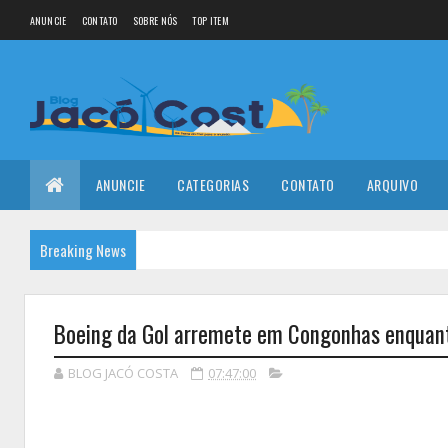
ANUNCIE
CONTATO
SOBRE NÓS
TOP ITEM
ANUNCIE
CATEGORIAS
CONTATO
ARQUIVO
Breaking News
Boeing da Gol arremete em Congonhas enquant
BLOG JACÓ COSTA
07:47:00