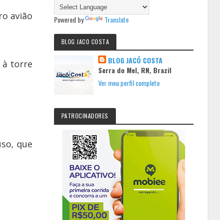
ro avião
Powered by
Translate
BLOG JACO COSTA
BLOG JACÓ COSTA
 à torre
Serra do Mel, RN, Brazil
Ver meu perfil completo
PATROCINADORES
uso, que