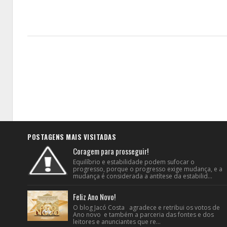
POSTAGENS MAIS VISITADAS
Coragem para prosseguir!
Equilíbrio e estabilidade podem sufocar o
progresso, porque o progresso exige mudança, e a
mudança é considerada a antítese da estabilid...
Feliz Ano Novo!
O blog Jacó Costa agradece e retribui os votos de
Ano novo e também a parceria das fontes e dos
leitores e anunciantes que re...